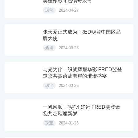
美佳作献礼温情母亲节
珠宝
2024-04-27
张天爱正式成为FRED斐登中国区品
牌大使
热点
2024-03-28
与光为伴，织就辉耀华彩 FRED斐登
邀您共赏蔚蓝海岸的璀璨盛宴
珠宝
2024-03-26
一帆风顺，“斐”凡好运 FRED斐登邀
您共赴璀璨新岁
珠宝
2024-01-23