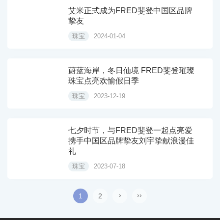
艾米正式成为FRED斐登中国区品牌
挚友
珠宝
2024-01-04
蔚蓝海岸，冬日仙境 FRED斐登璀璨
珠宝点亮欢愉假日季
珠宝
2023-12-19
七夕时节，与FRED斐登一起点亮爱
携手中国区品牌挚友刘宇挚献浪漫佳
礼
珠宝
2023-07-18
›
››
1
2