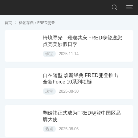


首页

标签存档：FRED斐登
绮境寻光，璀璨共庆 FRED斐登邀您
点亮美妙假日季
珠宝
2025-11-14
自在随型 焕新经典 FRED斐登推出
全新Force 10系列项链
珠宝
2025-08-30
鞠婧祎正式成为FRED斐登中国区品
牌大使
热点
2025-08-06