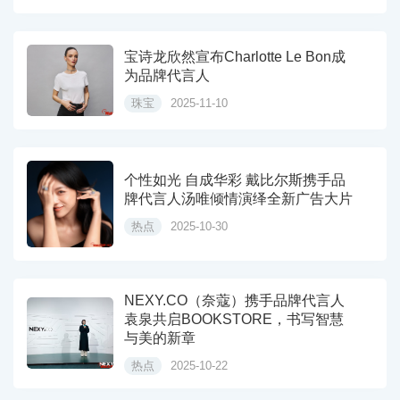
宝诗龙欣然宣布Charlotte Le Bon成
为品牌代言人
珠宝
2025-11-10
个性如光 自成华彩 戴比尔斯携手品
牌代言人汤唯倾情演绎全新广告大片
热点
2025-10-30
NEXY.CO（奈蔻）携手品牌代言人
袁泉共启BOOKSTORE，书写智慧
与美的新章
热点
2025-10-22