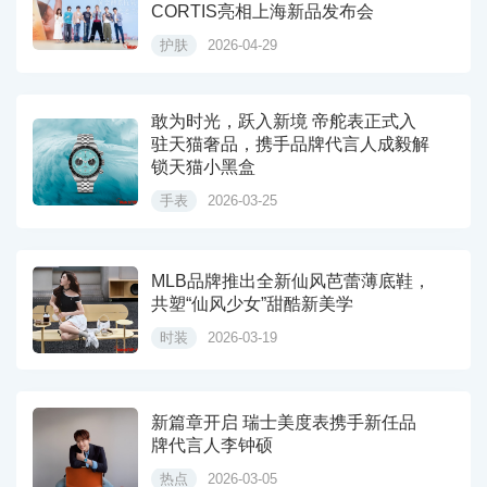
CORTIS亮相上海新品发布会
护肤
2026-04-29
敢为时光，跃入新境 帝舵表正式入
驻天猫奢品，携手品牌代言人成毅解
锁天猫小黑盒
手表
2026-03-25
MLB品牌推出全新仙风芭蕾薄底鞋，
共塑“仙风少女”甜酷新美学
时装
2026-03-19
新篇章开启 瑞士美度表携手新任品
牌代言人李钟硕
热点
2026-03-05