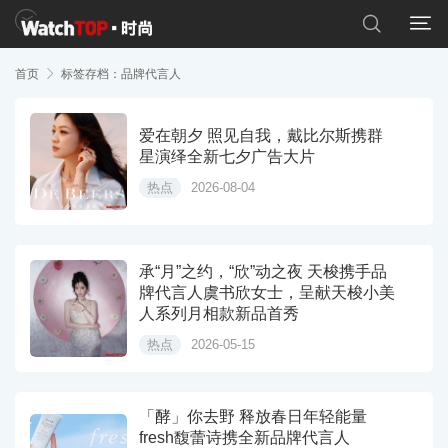


首页

标签存档：品牌代言人
爱在朝夕 照见自我，戴比尔斯携群
星演绎全新七夕广告大片
热点
2026-08-04
承“月”之约，“欣”动之夜 天梭携手品
牌代言人虞书欣女士，呈献天梭小美
人系列月相款新品首秀
热点
2026-05-15
「酵」你去野 释放春日年轻能量
fresh馥蕾诗携全新品牌代言人