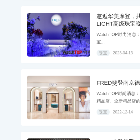
邂逅华美摩登，共度光
LIGHT高级珠
WatchTOP时尚消息：法
宝...
珠宝
2023-04-13
FRED斐登南京
WatchTOP时尚消
精品店。全新精品店的风
珠宝
2022-12-14