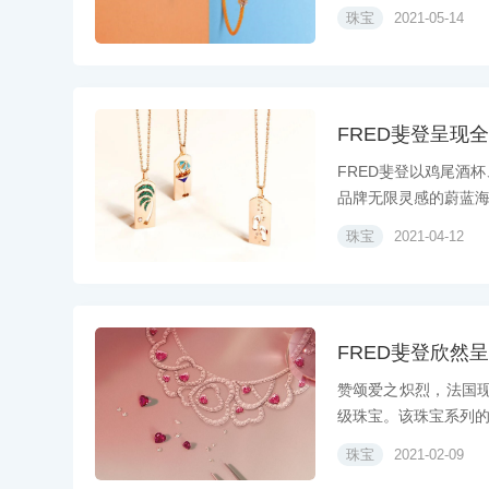
珠宝
2021-05-14
FRED斐登呈现全
FRED斐登以鸡尾酒杯
品牌无限灵感的蔚蓝海岸
珠宝
2021-04-12
FRED斐登欣然呈
赞颂爱之炽烈，法国现代
级珠宝。该珠宝系列的命
珠宝
2021-02-09