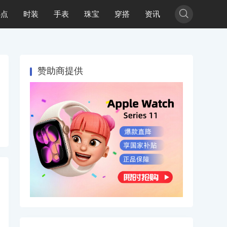

热点
时装
手表
珠宝
穿搭
资讯
赞助商提供