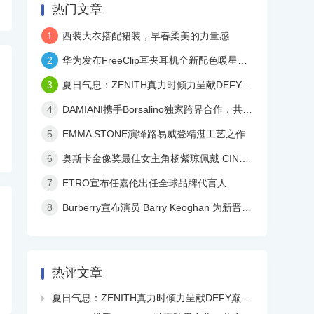
热门文章
1
西装大衣搭配裙装，早春柔美的力量感
2
华为发布FreeClip耳夹耳机全新配色暖星云，再度引领时尚潮流！
3
夏日气息：ZENITH真力时倾力呈献DEFY巅峰系列镂空天际腕表白色陶瓷款
4
DAMIANI携手Borsalino独家跨界合作，共庆品牌百年华诞
5
EMMA STONE演绎路易威登精湛工艺之作
6
奥斯卡金像奖最佳女主角杨紫琼佩戴 CINDY CHAO 艺术珠宝亮相颁奖典礼
7
ETRO宣布任嘉伦出任全球品牌代言人
8
Burberry宣布演员 Barry Keoghan 为新晋品牌大使
热评文章
夏日气息：ZENITH真力时倾力呈献DEFY巅峰系列镂空天际腕表白色陶瓷款
