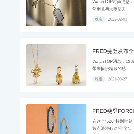
WatchTOP时尚消息
然创意与无限活力...
珠宝
2022-02-03
FRED斐登发布全新
WatchTOP消息：1
带来愉悦精致的感...
珠宝
2021-08-27
FRED斐登FOR
在这个“520”特别时
妆点浪漫心动的“斐”...