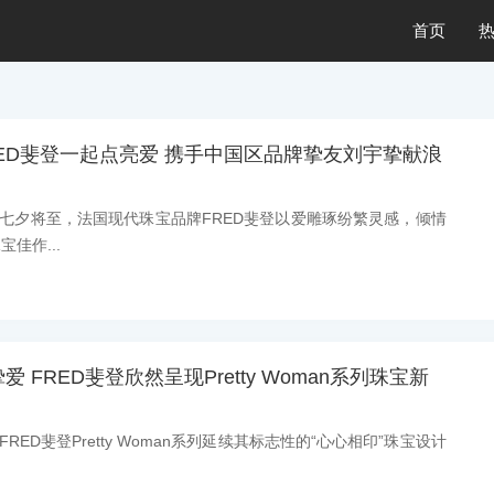
首页
ED斐登一起点亮爱 携手中国区品牌挚友刘宇挚献浪
息：七夕将至，法国现代珠宝品牌FRED斐登以爱雕琢纷繁灵感，倾情
佳作...
 FRED斐登欣然呈现Pretty Woman系列珠宝新
：FRED斐登Pretty Woman系列延续其标志性的“心心相印”珠宝设计