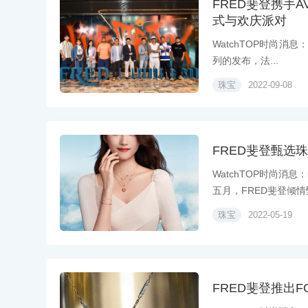
FRED斐登携手A
式与欢庆派对
WatchTOP时尚消
列的发布，法...
珠宝
2022-09-08
FRED斐登甄选珠
WatchTOP时尚消
五月，FRED斐登倾情甄
珠宝
2022-05-19
FRED斐登推出F