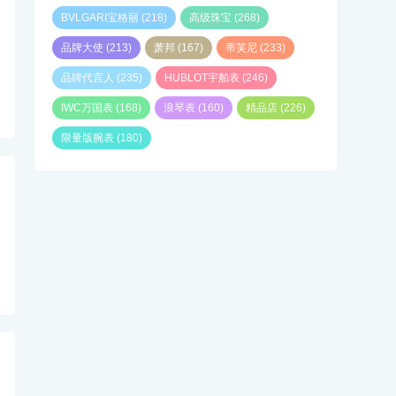
BVLGARI宝格丽
(218)
高级珠宝
(268)
品牌大使
(213)
萧邦
(167)
蒂芙尼
(233)
品牌代言人
(235)
HUBLOT宇舶表
(246)
IWC万国表
(168)
浪琴表
(160)
精品店
(226)
限量版腕表
(180)