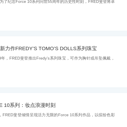
：为了纪念Force 10系列问世55周年的历史性时刻，FRED斐登将卓
力作FREDY’S TOMO’S DOLLS系列珠宝
989年，FRED斐登推出Fredy’s系列珠宝，可作为胸针或吊坠佩戴，
CE 10系列：妆点浪漫时刻
刻，FRED斐登倾情呈现活力无限的Force 10系列作品，以缤纷色彩