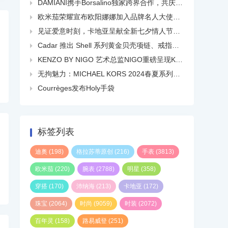
DAMIANI携手Borsalino独家跨界合作，共庆品牌百年华诞

欧米茄荣耀宣布欧阳娜娜加入品牌名人大使大家庭

见证爱意时刻，卡地亚呈献全新七夕情人节短片

Cadar 推出 Shell 系列黄金贝壳项链、戒指、耳环等

KENZO BY NIGO 艺术总监NIGO重磅呈现KENZO 2024春夏系列广告大片

无拘魅力：MICHAEL KORS 2024春夏系列广告大片正式发布

Courrèges发布Holy手袋

标签列表
迪奥
(198)
格拉苏蒂原创
(216)
手表
(3813)
欧米茄
(220)
腕表
(2788)
明星
(358)
穿搭
(170)
沛纳海
(213)
卡地亚
(172)
珠宝
(2064)
时尚
(9059)
时装
(2072)
百年灵
(158)
路易威登
(251)