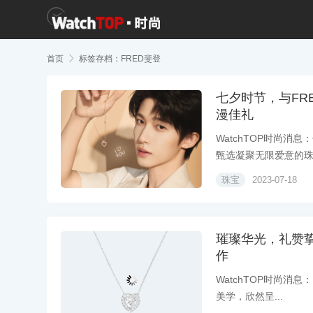
首页

标签存档：FRED斐登
七夕时节，与FR
漫佳礼
WatchTOP时尚消
甄选凝聚无限爱意的珠宝
珠宝
2023-07-18
璀璨华光，礼赞挚爱
作
WatchTOP时尚消息
美学，欣然呈...