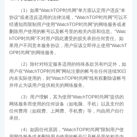
（1）如果“
WatchTOP时尚网
”单方面认定用户违反“本
协议”或者违反适用的法律法规，“
WatchTOP时尚网
”可以不
经通知而限制用户使用“
WatchTOP时尚网
”的网络服务或者
删除用户使用的帐号以及帐号里的相关内容和信息。“
Watc
hTOP时尚网
”不对用户因此遭受的损失承担任何责任。如
果用户不同意本服务协议，用户应该立即停止使用“
WatchT
OP时尚网
”的网络服务。
（2）除针对特定服务适用的特殊条款另有约定外，如
用户在“
WatchTOP时尚网
”网站注册的帐号在任何连续90日
内未实际使用的，则“
WatchTOP时尚网
”线有权删除该帐号
并停止为该用户提供相关的网络服务。
（3）用户理解，其为使用“
WatchTOP时尚网
”提供的
网络服务而使用的任何设备（如电脑、手机）以及支付的
任何费用（如税费、上网费、手机费）等，均由用户自行
承担。
（4）如因任何原因，“
WatchTOP时尚网
”限制用户使
用网络服务或者删除用户使用的帐号以及帐号里的相关内