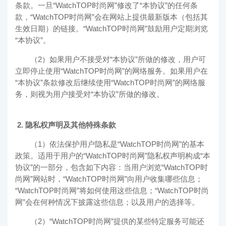
条款。一旦“
WatchTOP时尚网
”修改了“本协议”的任何条
款，“
WatchTOP时尚网
”会在网站上提供最新版本（包括其
生效日期）的链接。“
WatchTOP时尚网
”鼓励用户定期浏览
“本协议”。
（2）如果用户不接受对“本协议”所做的修改，用户可
立即停止使用“
WatchTOP时尚网
”的网络服务。如果用户在
“本协议”条款修改后继续使用“
WatchTOP时尚网
”的网络服
务，则视为用户接受对“本协议”所做的修改。
2. 隐私权声明及其他特殊条款
（1）依法保护用户隐私是“
WatchTOP时尚网
”的基本
政策。适用于用户的“
WatchTOP时尚网
”隐私权声明构成“本
协议”的一部分，包含如下内容：当用户浏览“
WatchTOP时
尚网
”网站时，“
WatchTOP时尚网
”向用户收集哪些信息；
“
WatchTOP时尚网
”将如何使用这些信息；“
WatchTOP时尚
网
”会在何种情况下披露这些信息；以及用户的选择等。
（2）“
WatchTOP时尚网
”提供的某些特定服务可能还