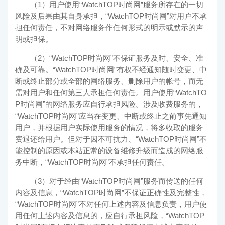
（1）用户使用“
WatchTOP时尚网
”服务所存在的一切
风险及后果由其自身承担，“
WatchTOP时尚网
”对用户不承
担任何责任，不对网络服务作任何形式的明示或默示的声
明或担保。
（2）“
WatchTOP时尚网
”不保证服务及时、安全、准
确及可靠。“
WatchTOP时尚网
”有权不经通知随时变更、中
断或终止部分或全部的网络服务、删除用户的帐号，而无
需对用户和任何第三人承担任何责任。用户使用“
WatchTO
P时尚网
”的网络服务应自行承担风险。涉及收费服务的，
“
WatchTOP时尚网
”应当在变更、中断或终止之前事先通知
用户，并根据用户实际使用服务的情况，将多收取的服务
费退还给用户。但对于因不可抗力、“
WatchTOP时尚网
”不
能控制的原因或本站正常的设备维修升级而造成的网络服
务中断，“
WatchTOP时尚网
”不承担任何责任。
（3）对于经由“
WatchTOP时尚网
”服务而传送的任何
内容及信息，“
WatchTOP时尚网
”不保证正确性及完整性，
“
WatchTOP时尚网
”不对任何上述内容及信息负责，用户使
用任何上述内容及信息的，应自行承担风险，“
WatchTOP