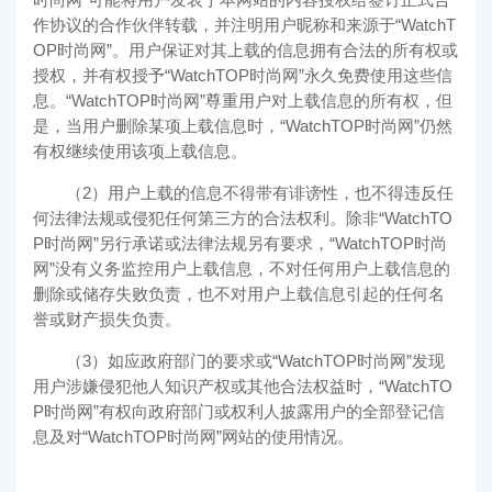
作协议的合作伙伴转载，并注明用户昵称和来源于“
WatchT
OP时尚网
”。用户保证对其上载的信息拥有合法的所有权或
授权，并有权授予“
WatchTOP时尚网
”永久免费使用这些信
息。“
WatchTOP时尚网
”尊重用户对上载信息的所有权，但
是，当用户删除某项上载信息时，“
WatchTOP时尚网
”仍然
有权继续使用该项上载信息。
（2）用户上载的信息不得带有诽谤性，也不得违反任
何法律法规或侵犯任何第三方的合法权利。除非“
WatchTO
P时尚网
”另行承诺或法律法规另有要求，“
WatchTOP时尚
网
”没有义务监控用户上载信息，不对任何用户上载信息的
删除或储存失败负责，也不对用户上载信息引起的任何名
誉或财产损失负责。
（3）如应政府部门的要求或“
WatchTOP时尚网
”发现
用户涉嫌侵犯他人知识产权或其他合法权益时，“
WatchTO
P时尚网
”有权向政府部门或权利人披露用户的全部登记信
息及对“
WatchTOP时尚网
”网站的使用情况。