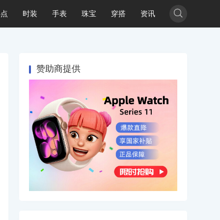

热点
时装
手表
珠宝
穿搭
资讯
赞助商提供