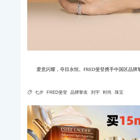
爱意闪耀，夺目永恒。
FRED斐登携手中国区品

七夕
FRED斐登
品牌挚友
刘宇
时尚
珠宝