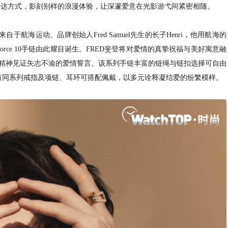
属感的爱意传达方式，影刻别样的浪漫体验，让深邃爱意在光影游弋间紧密相随。
来自于航海运动。品牌创始人Fred Samuel先生的长子Henri，他用航海的
ce 10手链由此耀目诞生。FRED斐登将对爱情的真挚祝福与美好寓意融
的航海精神见证矢志不渝的爱情誓言。该系列手链丰富的链绳与链扣选择可自由
ve。亦有同系列戒指及项链、耳环可搭配佩戴，以多元诠释凝结爱的纷繁模样。