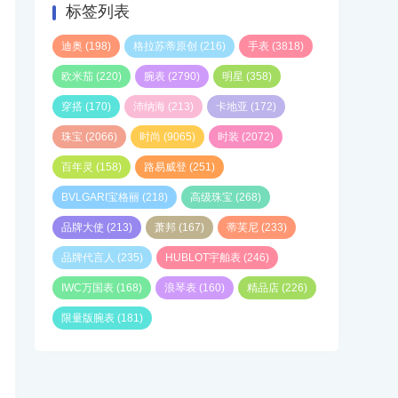
标签列表
迪奥
(198)
格拉苏蒂原创
(216)
手表
(3818)
欧米茄
(220)
腕表
(2790)
明星
(358)
穿搭
(170)
沛纳海
(213)
卡地亚
(172)
珠宝
(2066)
时尚
(9065)
时装
(2072)
百年灵
(158)
路易威登
(251)
BVLGARI宝格丽
(218)
高级珠宝
(268)
品牌大使
(213)
萧邦
(167)
蒂芙尼
(233)
品牌代言人
(235)
HUBLOT宇舶表
(246)
IWC万国表
(168)
浪琴表
(160)
精品店
(226)
限量版腕表
(181)