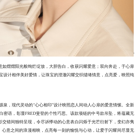
意如熠熠阳光般绚烂绽放，大胆告白，收获闪耀爱意；双向奔赴，于心扉
珠宝设计相伴美好爱情，让珠宝的澄澈闪耀交织缱绻情意，点亮爱，映照纯
来的灵感源泉，现代灵动的“心心相印”设计映照恋人间动人心扉的爱意情愫。全新
品以焕新工艺点亮告白密语，彰显FRED斐登的个性巧思。该款项链的中号款吊坠，将蕴藏无
将于光影交错间独特呈现，令尽诉悸动的心意表白闪烁于光芒衍射下，变幻亦隽
。心意之间的浪漫相映，点亮每一刻的愉悦与心动，让爱于闪耀间尽显无