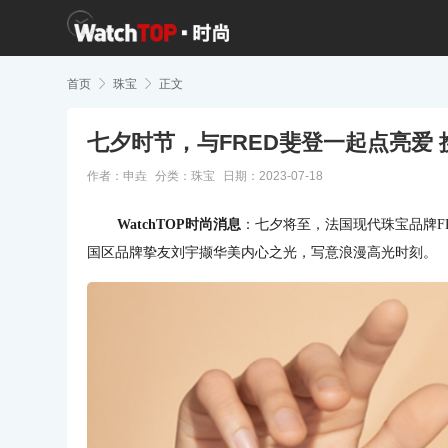
首页

珠宝

正文
七夕时节，与FRED斐登一起点亮爱
作者：申垚
分类：
珠宝
日期：2023-07-18
WatchTOP时尚消息
：七夕将至，法国现代珠宝品牌F
国区品牌挚友刘宇撷华美内心之光，写意浪漫高光时刻。