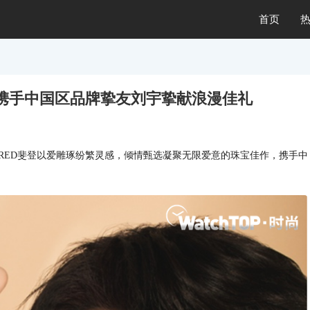
首页
 携手中国区品牌挚友刘宇挚献浪漫佳礼
RED斐登以爱雕琢纷繁灵感，倾情甄选凝聚无限爱意的珠宝佳作，携手中