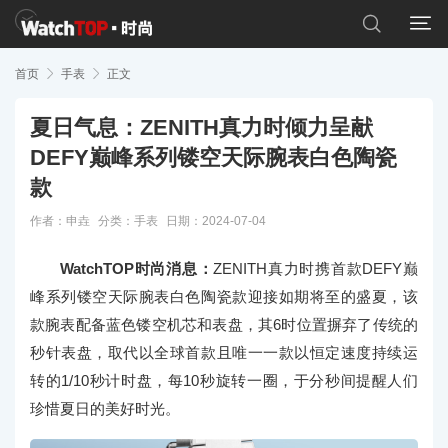


首页

手表

正文
夏日气息：ZENITH真力时倾力呈献
DEFY巅峰系列镂空天际腕表白色陶瓷
款
作者：申垚
分类：
手表
日期：2024-07-04
WatchTOP时尚消息：
ZENITH真力时携首款DEFY巅
峰系列镂空天际腕表白色陶瓷款迎接如期将至的盛夏，该
款腕表配备蓝色镂空机芯和表盘，其6时位置摒弃了传统的
秒针表盘，取代以全球首款且唯一一款以恒定速度持续运
转的1/10秒计时盘，每10秒旋转一圈，于分秒间提醒人们
珍惜夏日的美好时光。