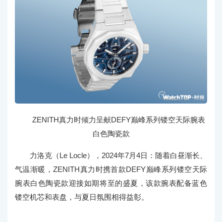
ZENITH真力时倾力呈献DEFY巅峰系列镂空天际腕表
白色陶瓷款
力洛克（Le Locle），2024年7月4日：随着白昼渐长、
气温渐暖，ZENITH真力时携首款DEFY巅峰系列镂空天际
腕表白色陶瓷款迎接如期将至的盛夏，该款腕表配备蓝色
镂空机芯和表盘，与夏日氛围相得益彰。