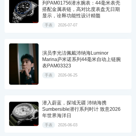
列PAM01756潜水腕表：44毫米表壳
搭配金属表链，高对比度表盘无日期
显示，诠释功能性设计精髓
手表
2026-07-07
演员李光洁佩戴沛纳海Luminor
Marina庐米诺系列44毫米自动上链腕
表PAM03323
手表
2026-06-25
潜入蔚蓝，探域无疆 沛纳海携
Sumbersible潜行系列时计 致意2026
年世界海洋日
手表
2026-06-03