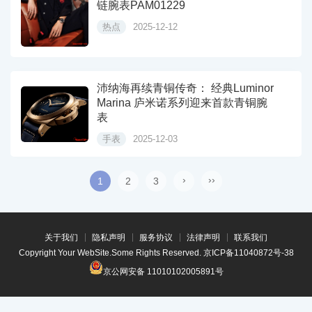
链腕表PAM01229
热点
2025-12-12
沛纳海再续青铜传奇： 经典Luminor
Marina 庐米诺系列迎来首款青铜腕
表
手表
2025-12-03
›
››
1
2
3
关于我们
隐私声明
服务协议
法律声明
联系我们
Copyright Your WebSite.Some Rights Reserved.
京ICP备11040872号-38
京公网安备 11010102005891号