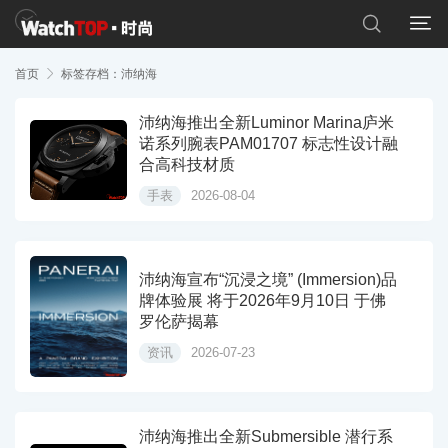


首页

标签存档：沛纳海
沛纳海推出全新Luminor Marina庐米
诺系列腕表PAM01707 标志性设计融
合高科技材质
手表
2026-08-04
沛纳海宣布“沉浸之境” (Immersion)品
牌体验展 将于2026年9月10日 于佛
罗伦萨揭幕
资讯
2026-07-23
沛纳海推出全新Submersible 潜行系