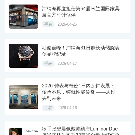
沛纳海再度担任第64届米兰国际家具
展官方时计伙伴
手表
2026-04-25
动储巅峰！沛纳海31日超长动储腕表
创品牌纪录
手表
2026-04-17
2026“钟表与奇迹” 日内瓦钟表展：
传承不息，铸就性能传奇 ——从过
去到未来
手表
2026-04-16
歌手张碧晨佩戴沛纳海Luminor Due