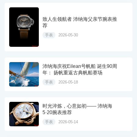
致人生领航者 沛纳海父亲节腕表推
荐
手表
2026-05-30
沛纳海庆祝Eilean号帆船 诞生90周
年： 扬帆重返古典帆船赛场
手表
2026-05-18
时光淬炼，心意如初—— 沛纳海
5·20腕表推荐
手表
2026-05-14