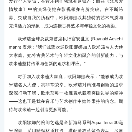
发行个人专辑，在音乐创作领域初露锋芒；而在《北京爱
情故事》中的演绎使她在影视领亦有所突破。在不断跨
界、突破自我的历程中，欧阳娜娜以其独特的艺术气质与
充满活力的形象，成为连接古典艺术与年轻文化的桥梁。
欧米茄全球总裁兼首席执行官安世文 (Raynald Aeschli
mann) 表示：“我们诚挚欢迎欧阳娜娜加入欧米茄名人大使
大家庭。她将古典艺术与年轻文化相融合的创新能力，与
欧米茄坚持传承与创新的追求相呼应。”
对于加入欧米茄大家庭，欧阳娜娜表示：“能够成为欧
米茄名人大使，我非常荣幸。欧米茄对精准与创新的追求
深深打动了我，欧米茄每一枚腕表承载着突破边界的精神
——这也正是我在音乐与艺术创作中始终秉持的信念。期
待与欧米茄一起创造更多可能。”
欧阳娜娜的腕间之选是全新海马系列Aqua Terra 30毫
米腕表，采用精钢材质打造，搭配薰衣草紫色表盘，尽显