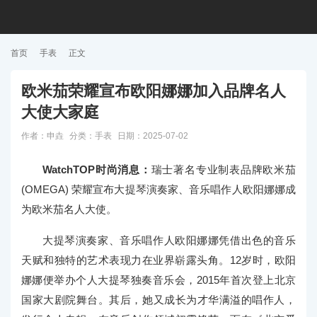


首页

手表

正文
欧米茄荣耀宣布欧阳娜娜加入品牌名人
大使大家庭
作者：申垚
分类：
手表
日期：2025-07-02
WatchTOP时尚消息：
瑞士著名专业制表品牌欧米茄
(OMEGA) 荣耀宣布大提琴演奏家、音乐唱作人欧阳娜娜成
为欧米茄名人大使。
大提琴演奏家、音乐唱作人欧阳娜娜凭借出色的音乐
天赋和独特的艺术表现力在业界崭露头角。12岁时，欧阳
娜娜便举办个人大提琴独奏音乐会，2015年首次登上北京
国家大剧院舞台。其后，她又成长为才华满溢的唱作人，