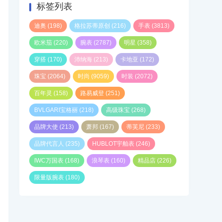
标签列表
迪奥
(198)
格拉苏蒂原创
(216)
手表
(3813)
欧米茄
(220)
腕表
(2787)
明星
(358)
穿搭
(170)
沛纳海
(213)
卡地亚
(172)
珠宝
(2064)
时尚
(9059)
时装
(2072)
百年灵
(158)
路易威登
(251)
BVLGARI宝格丽
(218)
高级珠宝
(268)
品牌大使
(213)
萧邦
(167)
蒂芙尼
(233)
品牌代言人
(235)
HUBLOT宇舶表
(246)
IWC万国表
(168)
浪琴表
(160)
精品店
(226)
限量版腕表
(180)