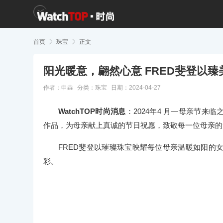
首页

珠宝

正文
阳光暖意，翩然心意 FRED斐登以
作者：申垚
分类：
珠宝
日期：2024-04-27
WatchTOP时尚消息
：2024年4 月—母亲节来临
作品，为母亲献上真诚的节日祝愿，致敬每一位母亲的
FRED斐登以璀璨珠宝映耀每位母亲温暖如阳的
彩。