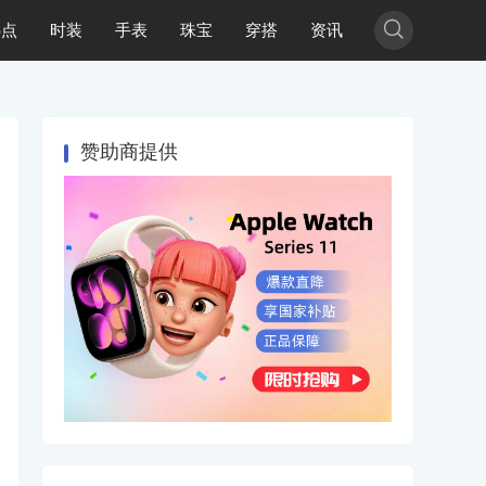

热点
时装
手表
珠宝
穿搭
资讯
赞助商提供