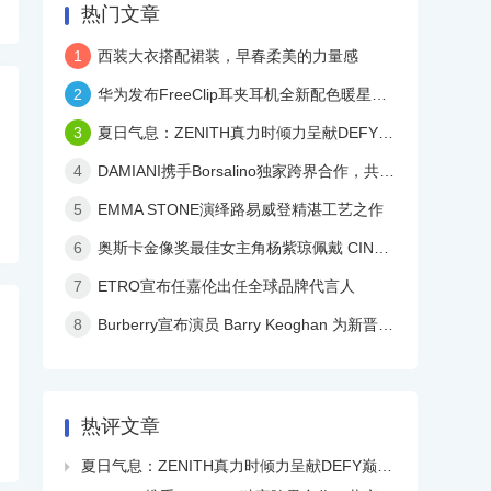
热门文章
1
西装大衣搭配裙装，早春柔美的力量感
2
华为发布FreeClip耳夹耳机全新配色暖星云，再度引领时尚潮流！
3
夏日气息：ZENITH真力时倾力呈献DEFY巅峰系列镂空天际腕表白色陶瓷款
4
DAMIANI携手Borsalino独家跨界合作，共庆品牌百年华诞
5
EMMA STONE演绎路易威登精湛工艺之作
6
奥斯卡金像奖最佳女主角杨紫琼佩戴 CINDY CHAO 艺术珠宝亮相颁奖典礼
7
ETRO宣布任嘉伦出任全球品牌代言人
8
Burberry宣布演员 Barry Keoghan 为新晋品牌大使
热评文章
夏日气息：ZENITH真力时倾力呈献DEFY巅峰系列镂空天际腕表白色陶瓷款
