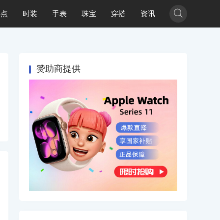

热点
时装
手表
珠宝
穿搭
资讯
赞助商提供