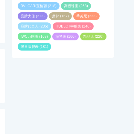
BVLGARI宝格丽
(218)
高级珠宝
(268)
品牌大使
(213)
萧邦
(167)
蒂芙尼
(233)
品牌代言人
(235)
HUBLOT宇舶表
(246)
IWC万国表
(168)
浪琴表
(160)
精品店
(226)
限量版腕表
(181)