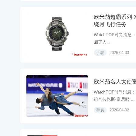
欧米茄超霸系列 X
绕月飞行任务
WatchTOP时尚消息：
启了人...
手表
2026-04-03
欧米茄名人大使富
WatchTOP时尚消
组合劳伦斯·富尼耶·...
手表
2026-04-02