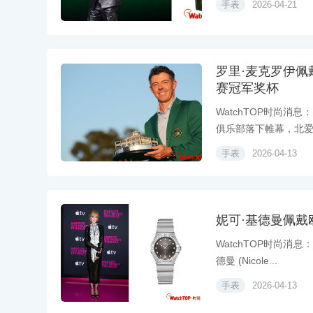
手表
2026-04-21
罗里·麦克罗伊佩
赛‌冠军奖杯
WatchTOP时尚消
俱乐部落下帷幕，北爱尔
手表
2026-04-13
妮可·基德曼佩
WatchTOP时尚消
德曼 (Nicole...
手表
2026-04-13