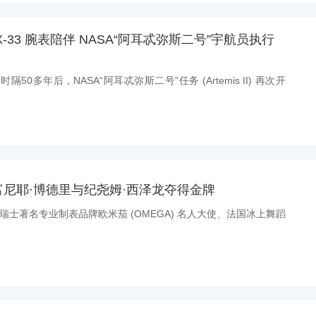
-33 腕表陪伴 NASA“阿耳忒弥斯二号”宇航员执行
时隔50多年后，NASA“阿耳忒弥斯二号”任务 (Artemis II) 再次开
尼耶·博德里与纪尧姆·西泽龙夺得金牌
息：瑞士著名专业制表品牌欧米茄 (OMEGA) 名人大使、法国冰上舞蹈