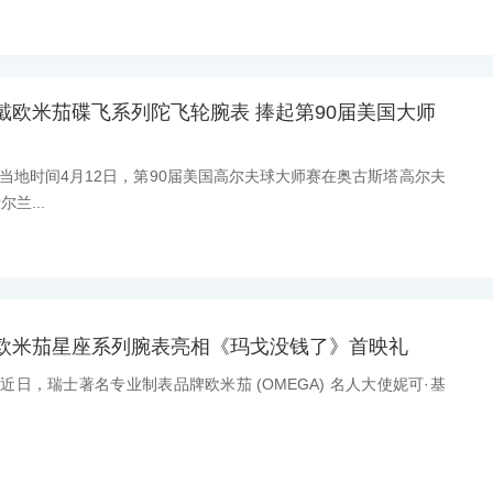
戴欧米茄碟飞系列陀飞轮腕表 捧起第90届美国大师
息：当地时间4月12日，第90届美国高尔夫球大师赛在奥古斯塔高尔夫
兰...
戴欧米茄星座系列腕表亮相《玛戈没钱了》首映礼
息：近日，瑞士著名专业制表品牌欧米茄 (OMEGA) 名人大使妮可·基