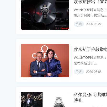
欧米茄推出《00
WatchTOP时尚消息
潜水计时表，续写品...
手表
2026-05-22
欧米茄于伦敦举
WatchTOP时尚消息
发布焕新设计...
手表
2026-05-08
科尔曼·多明戈佩
映礼