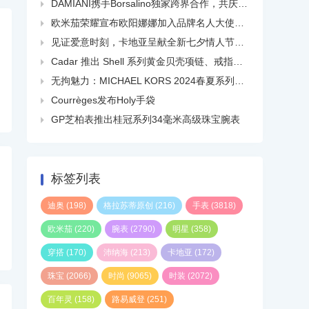
DAMIANI携手Borsalino独家跨界合作，共庆品牌百年华诞

欧米茄荣耀宣布欧阳娜娜加入品牌名人大使大家庭

见证爱意时刻，卡地亚呈献全新七夕情人节短片

Cadar 推出 Shell 系列黄金贝壳项链、戒指、耳环等

无拘魅力：MICHAEL KORS 2024春夏系列广告大片正式发布

Courrèges发布Holy手袋

GP芝柏表推出桂冠系列34毫米高级珠宝腕表

标签列表
迪奥
(198)
格拉苏蒂原创
(216)
手表
(3818)
欧米茄
(220)
腕表
(2790)
明星
(358)
穿搭
(170)
沛纳海
(213)
卡地亚
(172)
珠宝
(2066)
时尚
(9065)
时装
(2072)
百年灵
(158)
路易威登
(251)