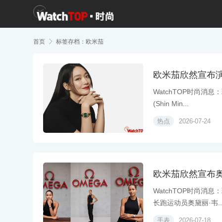
首页

标签存档：欧米茄
欧米茄欣然宣布
WatchTOP时尚消
(Shin Min...
热点
2026-07-24
欧米茄欣然宣布奥
WatchTOP时尚消
长跑运动员奥黛丽·韦..
手表
2026-07-18