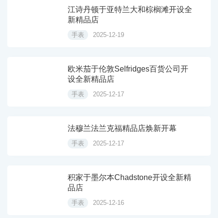
江诗丹顿于亚特兰大和棕榈滩开设全
新精品店
手表
2025-12-19
欧米茄于伦敦Selfridges百货公司开
设全新精品店
手表
2025-12-17
法穆兰法兰克福精品店焕新开幕
手表
2025-12-17
积家于墨尔本Chadstone开设全新精
品店
手表
2025-12-16