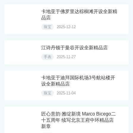
卡地亚于佛罗里达棕榈滩开设全新精
品店
珠宝
2025-12-12
江诗丹顿于曼谷开设全新精品店
手表
2025-11-27
卡地亚于迪拜国际机场3号航站楼开
设全新精品店
珠宝
2025-11-04
匠心意韵·雅绽新境 Marco Bicego二
十五周年 续写北京王府中环精品店
新章