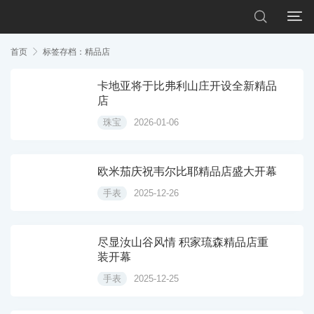


首页

标签存档：精品店
卡地亚将于比弗利山庄开设全新精品
店
珠宝
2026-01-06
欧米茄庆祝韦尔比耶精品店盛大开幕
手表
2025-12-26
尽显汝山谷风情 积家琉森精品店重
装开幕
手表
2025-12-25