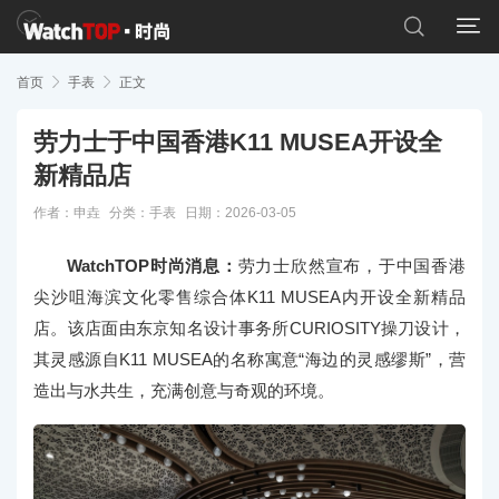


首页

手表

正文
劳力士于中国香港K11 MUSEA开设全
新精品店
作者：申垚
分类：
手表
日期：2026-03-05
WatchTOP时尚消息：
劳力士欣然宣布，于中国香港
尖沙咀海滨文化零售综合体K11 MUSEA内开设全新精品
店。该店面由东京知名设计事务所CURIOSITY操刀设计，
其灵感源自K11 MUSEA的名称寓意“海边的灵感缪斯”，营
造出与水共生，充满创意与奇观的环境。