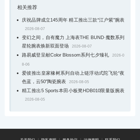
相关推荐
庆祝品牌成立145周年 精工推出三款“江户紫”腕表
2026-08-07
变幻之间，自有魔力 上海表THE BUND·魔数系列
星轮腕表焕新双面登场
2026-08-07
路易威登呈献Color Blossom系列七夕臻礼
2026-0
8-06
爱彼推出皇家橡树系列自动上链浮动式陀飞轮“夜
色蓝，云50”陶瓷腕表
2026-08-05
精工推出5 Sports本田小板凳HDB010限量版腕表
2026-08-05
关于我们
隐私声明
服务协议
法律声明
联系我们