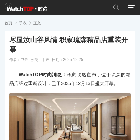


首页

手表

正文
尽显汝山谷风情 积家琉森精品店重装开
幕
作者：申垚
分类：
手表
日期：2025-12-25
WatchTOP时尚消息：
积家欣然宣布，位于琉森的精
品店经过重新设计，已于2025年12月13日盛大开幕。