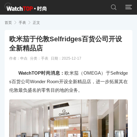


首页

手表

正文
欧米茄于伦敦Selfridges百货公司开设
全新精品店
作者：申垚
分类：
手表
日期：2025-12-17
WatchTOP时尚消息：
欧米茄（OMEGA）于Selfridge
s百货公司Wonder Room开设全新精品店，进一步拓展其在
伦敦最负盛名的零售目的地的业务。