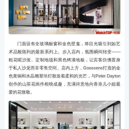
门面设有全玻璃橱窗和金色壁龛，将目光吸引到如艺
术品般陈列的最新系列上。步入店内，氛围瞬间转变——
粗花呢沙发、定制地毯和黑色烤漆地板，让宾客仿佛置身
于私人沙龙而非零售空间。店内上方，Goossens打造的金
色黄铜和水晶雕塑吊灯散发着柔和的光芒，与Peter Dayton
创作的山茶花画作相映成趣，充满诗意地向香奈儿小姐最
爱的花致敬。