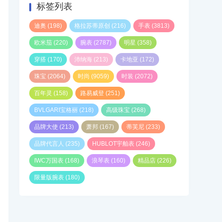
标签列表
迪奥
(198)
格拉苏蒂原创
(216)
手表
(3813)
欧米茄
(220)
腕表
(2787)
明星
(358)
穿搭
(170)
沛纳海
(213)
卡地亚
(172)
珠宝
(2064)
时尚
(9059)
时装
(2072)
百年灵
(158)
路易威登
(251)
BVLGARI宝格丽
(218)
高级珠宝
(268)
品牌大使
(213)
萧邦
(167)
蒂芙尼
(233)
品牌代言人
(235)
HUBLOT宇舶表
(246)
IWC万国表
(168)
浪琴表
(160)
精品店
(226)
限量版腕表
(180)