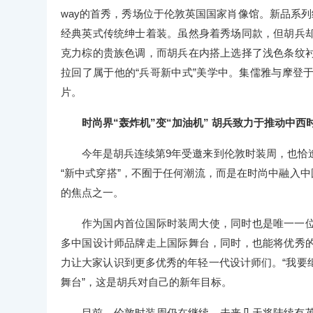
way的首秀，秀场位于伦敦英国国家肖像馆。新品系列
经典英式传统绅士着装。虽然身着秀场同款，但胡兵
克力棕的贵族色调，而胡兵在内搭上选择了浅色条纹
拉回了属于他的“兵哥新中式”美学中。集儒雅与摩登
片。
时尚界“轰炸机”变“加油机” 胡兵致力于推动中西
今年是胡兵连续第9年受邀来到伦敦时装周，也恰
“新中式穿搭”，不囿于任何潮流，而是在时尚中融入中
的焦点之一。
作为国内首位国际时装周大使，同时也是唯一一
多中国设计师品牌走上国际舞台，同时，也能将优秀
力让大家认识到更多优秀的年轻一代设计师们。“我要
舞台”，这是胡兵对自己的新年目标。
目前，伦敦时装周仍在继续，未来几天将陆续有