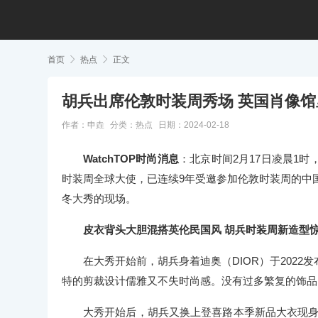
首页

热点

正文
胡兵出席伦敦时装周秀场 英国肖像
作者：申垚
分类：
热点
日期：2024-02-18
WatchTOP时尚消息
：北京时间2月17日凌晨1时，
时装周全球大使，已连续9年受邀参加伦敦时装周的中国
冬大秀的现场。
皮衣背头大胆混搭英伦民国风 胡兵时装周新造型
在大秀开始前，胡兵身着迪奥（DIOR）于202
特的剪裁设计儒雅又不失时尚感。没有过多繁复的饰品
大秀开始后，胡兵又换上登喜路本季新品大衣现身内场。