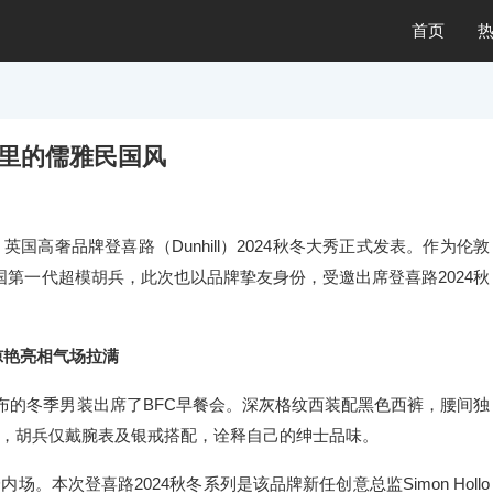
首页
馆里的儒雅民国风
英国高奢品牌登喜路（Dunhill）2024秋冬大秀正式发表。作为伦敦
第一代超模胡兵，此次也以品牌挚友身份，受邀出席登喜路2024秋
惊艳亮相气场拉满
2发布的冬季男装出席了BFC早餐会。深灰格纹西装配黑色西裤，腰间独
，胡兵仅戴腕表及银戒搭配，诠释自己的绅士品味。
本次登喜路2024秋冬系列是该品牌新任创意总监Simon Hollo