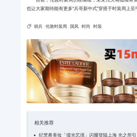
也让大家期待能有更多“兵哥新中式”穿搭于时装周上呈

胡兵
伦敦时装周
国风
时尚
时装
相关推荐
纪梵希美妆「缎光艺境」闪耀登陆上海 光之所