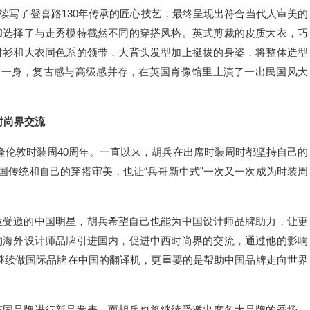
续写了登喜路130年传承的匠心技艺，最终呈现出符合当代人审美的
却选择了与走秀模特截然不同的穿搭风格。英式剪裁的皮质大衣，巧
衬衫和大衣同色系的领带，大背头发型加上挺拔的身姿，将整体造型
于一身，复古感与高级感并存，在英国肖像馆里上演了一出民国风大
时尚界交流
逢伦敦时装周40周年。一直以来，胡兵在出席时装周时都坚持自己的
国传统和自己的穿搭审美，也让“兵哥新中式”一次又一次成为时装周
位受邀的中国明星，胡兵希望自己也能为中国设计师品牌助力，让更
的海外设计师品牌引进国内，促进中西时尚界的交流，通过他的影响
继续做国际品牌在中国的翻译机，更重要的是帮助中国品牌走向世界
英国品牌进行新品发表，而胡兵也将继续受邀出席各大品牌的秀场，