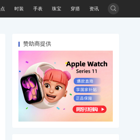

热点
时装
手表
珠宝
穿搭
资讯
赞助商提供