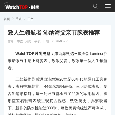


首页

手表

正文
致人生领航者 沛纳海父亲节腕表推荐
作者：申垚
分类：
手表
日期：2026-05-30
WatchTOP时尚消息：
沛纳海甄选三款全新Luminor庐
米诺系列手动上链腕表，致敬父爱，致敬每一位人生领航
者。
三款新作灵感源自沛纳海20世纪60年代的经典工具腕
表，表冠护桥装置、 44毫米精钢表壳、三明治式表盘、复
古铅笔形指针，每一处细节都承袭了品牌的军用基因。拱
形蓝宝石玻璃表镜重现复古视感，致敬历史，亦辉映当
下。新作的防水性能达300米，每枚腕表均经过严苛测试，