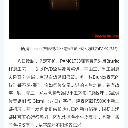
沛纳海Luminor庐米诺系列44毫米手动上链左冠腕表(PAM01732)
八日续航，坚定守护。PAM01733腕表表壳采用Brunito
打磨工艺——先以PVD涂层覆盖精钢，再由工匠手工刷磨
去除部分涂层，重现自然磨旧痕迹。每一枚Brunito表壳的
纹理都不尽相同，恰如每位父亲走过的人生之路，各有故
事，独一无二。炭灰色表盘饰以手工环形打磨纹理，6点钟
位置镌刻 “8 Giorni”（八日）字样。腕表搭载P.5000手动上
链机芯，两个发条盒提供长达八日的动力储存，周初上满
链即可安心运行整周。搭配浅棕色小牛皮表带，另附一条
黑色橡胶表带，从容应对不同场景需求。