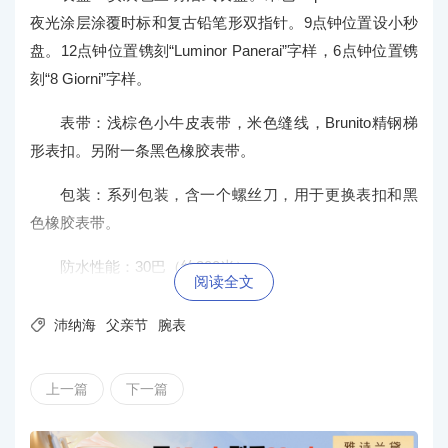
夜光涂层涂覆时标和复古铅笔形双指针。9点钟位置设小秒
盘。12点钟位置镌刻“Luminor Panerai”字样，6点钟位置镌
刻“8 Giorni”字样。
表带：浅棕色小牛皮表带，米色缝线，Brunito精钢梯
形表扣。另附一条黑色橡胶表带。
包装：系列包装，含一个螺丝刀，用于更换表扣和黑
色橡胶表带。
防水性能：30巴（约300米）。
阅读全文

沛纳海
父亲节
腕表
上一篇
下一篇