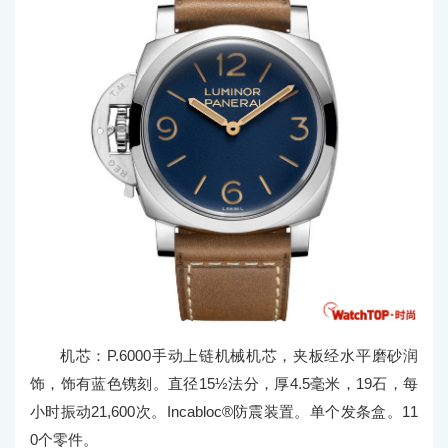
机芯：P.6000手动上链机械机芯，夹板经水平磨砂润
饰，饰有蓝色镌刻。直径15½法分，厚4.5毫米，19石，每
小时振动21,600次。Incabloc®防震装置。单个发条盒。11
0个零件。