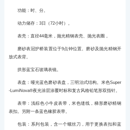
功能：时、分。
动力储存：3日（72小时）。
表壳：直径44毫米，抛光精钢表壳、抛光表圈，
磨砂表冠护桥装置位于9点钟位置。磨砂及抛光精钢开
放式表背。
拱形蓝宝石玻璃表镜。
表盘：哑光蓝色磨砂表盘，三明治式结构。米色Super
-LumiNova®夜光涂层涂覆时标和复古风格铅笔形双指针。
表带：浅棕色小牛皮表带，米色缝线，梯形磨砂精钢
表扣。另附一条蓝色橡胶表带。
包装：系列包装，含一个螺丝刀，用于更换表扣和蓝