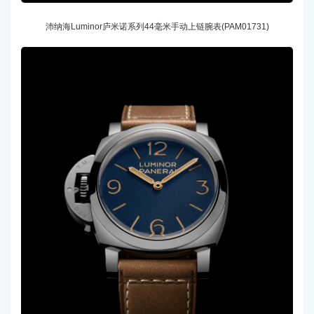
沛纳海Luminor庐米诺系列44毫米手动上链腕表(PAM01731)