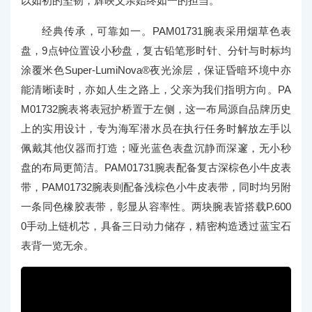
以如初的坚韧，辉映父亲始终如一的担当。
经典传承，可靠如一。PAM01731腕表采用烟草色表
盘，9点钟位置设小秒盘，复古铅笔形时针、分针与时标均
涂覆米色Super-LumiNova®夜光涂层，保证昏暗环境中亦
能清晰读时，亦如人生之路上，父亲为我们指明方向。PA
M01732腕表将表冠护桥置于左侧，这一布局源自品牌历史
上的实用设计，专为海军潜水员在执行任务时解放左手以
佩戴其他仪器而打造；哑光蓝色表盘沉静而深邃，无小秒
盘的布局更简洁。PAM01731腕表配备复古深棕色小牛皮表
带，PAM01732腕表则配备浅棕色小牛皮表带，同时均另附
一条同色橡胶表带，彰显从容率性。两块腕表皆搭载P.600
0手动上链机芯，具备三日动力储存，精密构造透过蓝宝石
表背一览无余。