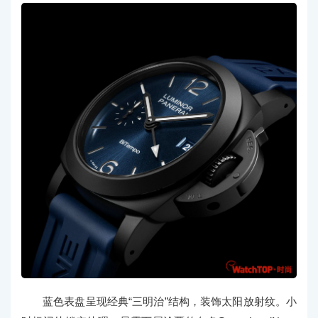
蓝色表盘呈现经典“三明治”结构，装饰太阳放射纹。小