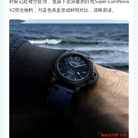
时标
记处镂空处理，显露下层涂覆的白色Super-LumiNova
X2荧光物料，与蓝色表盘形成鲜明对比，清晰易读。