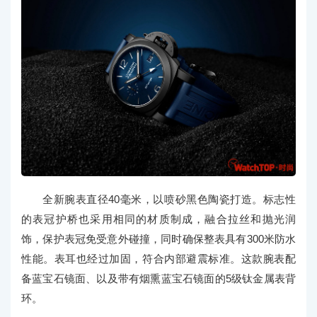
全新腕表直径40毫米，以喷砂黑色陶瓷打造。标志性
的表冠护桥也采用相同的材质制成，融合拉丝和抛光润
饰，保护表冠免受意外碰撞，同时确保整表具有300米防水
性能。表耳也经过加固，符合内部避震标准。这款腕表配
备蓝宝石镜面、以及带有烟熏蓝宝石镜面的5级钛金属表背
环。