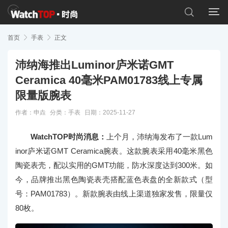


首页

手表

正文
沛纳海推出Luminor庐米诺GMT
Ceramica 40毫米PAM01783线上专属
限量版腕表
作者：申垚
分类：
手表
日期：2025-11-27
WatchTOP时尚消息：
上个月，沛纳海发布了一款Lum
inor庐米诺GMT Ceramica腕表。这款腕表采用40毫米黑色
陶瓷表壳，配以实用的GMT功能，防水深度达到300米。如
今，品牌推出黑色陶瓷表壳搭配蓝色表盘的全新款式（型
号：PAM01783）。新款腕表由线上渠道独家发售，限量仅
80枚。