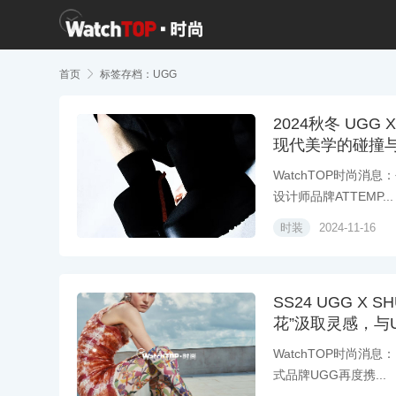
首页

标签存档：UGG
2024秋冬 UG
现代美学的碰撞
WatchTOP时尚消
设计师品牌ATTEMP...
时装
2024-11-16
SS24 UGG X
花”汲取灵感，与
WatchTOP时尚消息
式品牌UGG再度携...