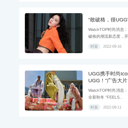
“敢破格，很UGG
WatchTOP时尚
破格的潮流新态度，开启
时装
2022-09-16
UGG携手时尚Ico
UGG！”广告大片
WatchTOP时尚消
全新秋冬 “FEELS...
时装
2022-09-11