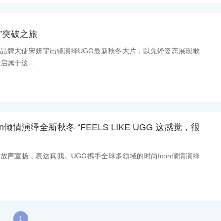
”突破之旅
消息：品牌大使宋妍霏出镜演绎UGG最新秋冬大片，以先锋姿态展现敢
属于这...
n倾情演绎全新秋冬 “FEELS LIKE UGG 这感觉，很
息：放声宣扬，表达真我。UGG携手全球多领域的时尚Icon倾情演绎
1