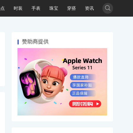

热点
时装
手表
珠宝
穿搭
资讯
赞助商提供