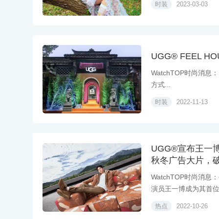
时装
2023-03-03
UGG® FEEL
WatchTOP时尚消息：
方式...
时装
2022-11-13
UGG®宣布王一
秋冬广告大片，
WatchTOP时尚消
演员王一博成为其首位亚
热点
2022-10-26