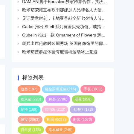
DAMIANI携手Borsalino独家跨界合作，共庆品牌百年华诞

欧米茄荣耀宣布欧阳娜娜加入品牌名人大使大家庭

见证爱意时刻，卡地亚呈献全新七夕情人节短片

Cadar 推出 Shell 系列黄金贝壳项链、戒指、耳环等

Gübelin 推出一款 Ornament of Flowers 鸡尾酒钻石配尖晶石戒指

胡兵出席伦敦时装周秀场 英国肖像馆里的儒雅民国风

欧米茄携群星体验有舵雪橇运动冰上竞速

标签列表
迪奥
(197)
格拉苏蒂原创
(216)
手表
(3811)
欧米茄
(220)
腕表
(2786)
明星
(358)
穿搭
(169)
沛纳海
(213)
卡地亚
(172)
珠宝
(2063)
时尚
(9057)
时装
(2072)
百年灵
(158)
路易威登
(249)