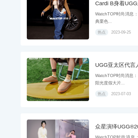
Cardi B身着UG
WatchTOP时尚消息：
典栗色...
热点
2023-09-25
UGG亚太区代言人王
WatchTOP时尚消息
阳光度假大片...
热点
2023-07-03
众星演绎UGG®2022
WatchTOP时尚