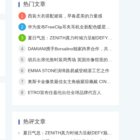
热门文章
1
西装大衣搭配裙装，早春柔美的力量感
2
华为发布FreeClip耳夹耳机全新配色暖星云，再度引领时尚潮流！
3
夏日气息：ZENITH真力时倾力呈献DEFY巅峰系列镂空天际腕表白色陶瓷款
4
DAMIANI携手Borsalino独家跨界合作，共庆品牌百年华诞
5
胡兵出席伦敦时装周秀场 英国肖像馆里的儒雅民国风
6
EMMA STONE演绎路易威登精湛工艺之作
7
奥斯卡金像奖最佳女主角杨紫琼佩戴 CINDY CHAO 艺术珠宝亮相颁奖典礼
8
ETRO宣布任嘉伦出任全球品牌代言人
热评文章
夏日气息：ZENITH真力时倾力呈献DEFY巅峰系列镂空天际腕表白色陶瓷款
