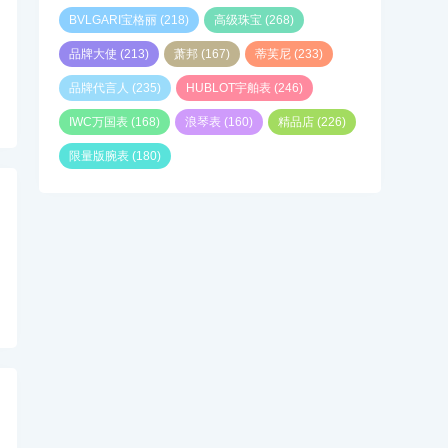
BVLGARI宝格丽
(218)
高级珠宝
(268)
品牌大使
(213)
萧邦
(167)
蒂芙尼
(233)
品牌代言人
(235)
HUBLOT宇舶表
(246)
IWC万国表
(168)
浪琴表
(160)
精品店
(226)
限量版腕表
(180)