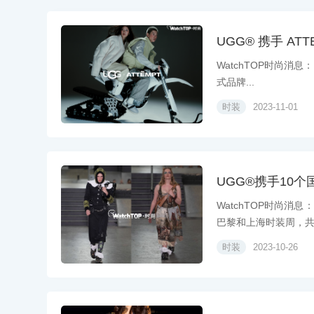
UGG® 携手 AT
WatchTOP时尚消息：
式品牌...
时装
2023-11-01
UGG®携手10
WatchTOP时尚消
巴黎和上海时装周，共同
时装
2023-10-26