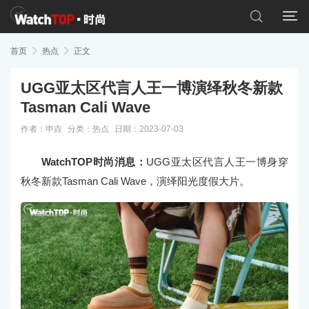


首页

热点

正文
UGG亚太区代言人王一博演绎秋冬新款
Tasman Cali Wave
作者：申垚
分类：
热点
日期：2023-07-03
WatchTOP时尚消息：
UGG亚太区代言人王一博身穿
秋冬新款Tasman Cali Wave，演绎阳光度假大片。