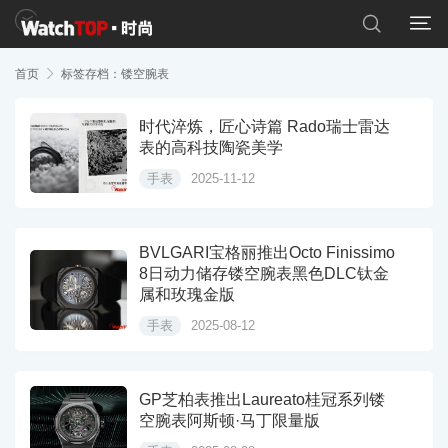


首页

标签存档：镂空腕表
时代淬炼，匠心诗篇 Rado瑞士雷达
表的高科技陶瓷美学
手表
2025-11-12
BVLGARI宝格丽推出Octo Finissimo
8日动力储存镂空腕表黑色DLC钛金
属和玫瑰金版
手表
2025-08-12
GP芝柏表推出Laureato桂冠系列镂
空腕表阿斯顿·马丁限量版