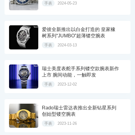
手表
2024-05-23
爱彼全新推出以白金打造的 皇家橡
树系列“JUMBO”超薄镂空腕表
手表
2024-03-13
瑞士美度表舵手系列镂空款腕表新作
上市 腕间动能，一触即发
手表
2023-12-02
Rado瑞士雷达表推出全新钻星系列
创始型镂空腕表
手表
2023-11-26