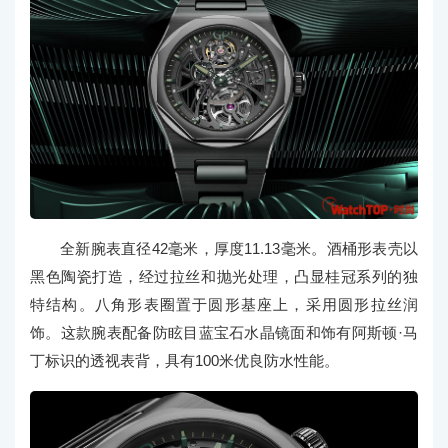
全新腕表直径42毫米，厚度11.13毫米。酒桶形表壳以
黑色陶瓷打造，经过拉丝和抛光处理，凸显桂冠系列的独
特结构。八角形表圈置于圆形基座上，采用圆形拉丝润
饰。这款腕表配备防眩目蓝宝石水晶镜面和饰有阿斯顿·马
丁标识的透视表背，具有100米优良防水性能。