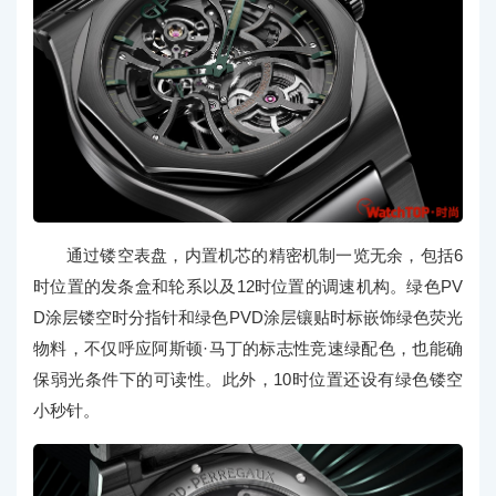
通过镂空表盘，内置机芯的精密机制一览无余，包括6
时位置的发条盒和轮系以及12时位置的调速机构。绿色PV
D涂层镂空时分指针和绿色PVD涂层镶贴时标嵌饰绿色荧光
物料，不仅呼应阿斯顿·马丁的标志性竞速绿配色，也能确
保弱光条件下的可读性。此外，10时位置还设有绿色镂空
小秒针。