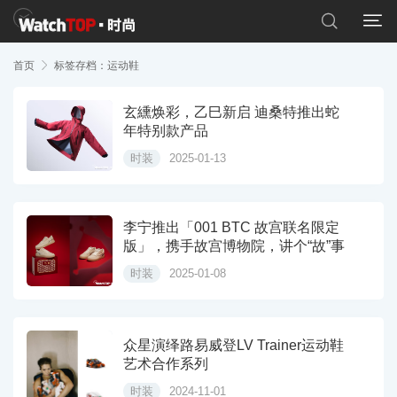


首页

标签存档：运动鞋
玄纁焕彩，乙巳新启 迪桑特推出蛇
年特别款产品
时装
2025-01-13
李宁推出「001 BTC 故宫联名限定
版」，携手故宫博物院，讲个“故”事
时装
2025-01-08
众星演绎路易威登LV Trainer运动鞋
艺术合作系列
时装
2024-11-01