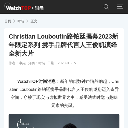


首页

时装

正文
Christian Louboutin路铂廷揭幕2023新
年限定系列 携手品牌代言人王俊凯演绎
全新大片
作者：申垚
分类：
时装
日期：2023-01-15
WatchTOP时尚消息：
新年的倒数钟声悄然响起，Chri
stian Louboutin路铂廷携手品牌代言人王俊凯邀您迈入奇异
空间，穿梭于现实与虚拟世界之中，感受法式时髦与趣味
元素的交融。