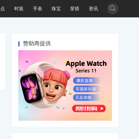

热点
时装
手表
珠宝
穿搭
资讯
赞助商提供