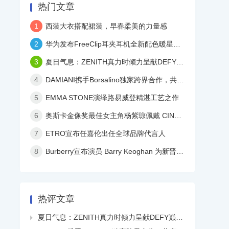
热门文章
1
西装大衣搭配裙装，早春柔美的力量感
2
华为发布FreeClip耳夹耳机全新配色暖星云，再度引领时尚潮流！
3
夏日气息：ZENITH真力时倾力呈献DEFY巅峰系列镂空天际腕表白色陶瓷款
4
DAMIANI携手Borsalino独家跨界合作，共庆品牌百年华诞
5
EMMA STONE演绎路易威登精湛工艺之作
6
奥斯卡金像奖最佳女主角杨紫琼佩戴 CINDY CHAO 艺术珠宝亮相颁奖典礼
7
ETRO宣布任嘉伦出任全球品牌代言人
8
Burberry宣布演员 Barry Keoghan 为新晋品牌大使
热评文章
夏日气息：ZENITH真力时倾力呈献DEFY巅峰系列镂空天际腕表白色陶瓷款
