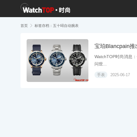
首页

标签存档：五十噚自动腕表
宝珀Blancpa
WatchTOP时尚消息：
问世...
手表
2025-06-17