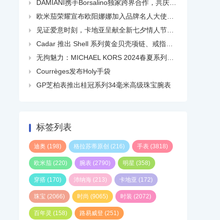
DAMIANI携手Borsalino独家跨界合作，共庆品牌百年华诞

欧米茄荣耀宣布欧阳娜娜加入品牌名人大使大家庭

见证爱意时刻，卡地亚呈献全新七夕情人节短片

Cadar 推出 Shell 系列黄金贝壳项链、戒指、耳环等

无拘魅力：MICHAEL KORS 2024春夏系列广告大片正式发布

Courrèges发布Holy手袋

GP芝柏表推出桂冠系列34毫米高级珠宝腕表

标签列表
迪奥
(198)
格拉苏蒂原创
(216)
手表
(3818)
欧米茄
(220)
腕表
(2790)
明星
(358)
穿搭
(170)
沛纳海
(213)
卡地亚
(172)
珠宝
(2066)
时尚
(9065)
时装
(2072)
百年灵
(158)
路易威登
(251)