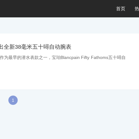
首页
in推出全新38毫米五十噚自动腕表
作为最早的潜水表款之一，宝珀Blancpain Fifty Fathoms五十噚自
1