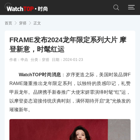


首页

穿搭

正文
FRAME发布2024龙年限定系列大片 摩
登新意，时髦红运
作者：申垚
分类：
穿搭
日期：2024-01-23
WatchTOP时尚消息
：岁序更迭之际，美国时装品牌F
RAME隆重推出龙年限定系列，以独特的质感印记，礼赞
甲辰龙年。品牌携手新春推广大使宋妍霏演绎时髦“红”运，
以摩登姿态迎接传统庆典时刻，满怀期待开启“龙”光焕发的
璀璨新年。