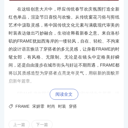
在这组创意大片中，呼应传统春节欢庆氛围打造全新
红色单品，渲染节日喜悦与欢愉。从传统窗花习俗与剪纸
艺术中汲取灵感，将中国传统文化元素与满载现代审美的
时装表达做出巧妙融合，生动诠释着新春之意。来自洛杉
矶的FRAME犹如西海岸的一缕轻风，自在、轻松、不拘束
的设计语言焕活了穿搭者的多元灵感，让身着FRAME的时
髦女郎，有风格、无限制。无论是在镜头中定格美好瞬
间，还是自由漫步在城市街头与好运不期而遇，FRAME都
将以其质感造型为穿搭者点亮龙年灵气，用崭新的面貌开
启新年篇章。
FRAME 龙年限定系列以奢华丹宁和羊绒为主基调，续
阅读全文
写着品牌的经典之作。全系列从丹宁套装、舒软羊绒衫，

FRAME
宋妍霏
时尚
时装
穿搭
再到涂层面料与皮革的创意搭配，无不为新春注入了一份e
asy chic的时尚属性。撷取祥龙献瑞之意于素色单品中缀饰
上一篇
下一篇
精巧龙纹徽标，蕴藏细节巧思，彰显考究质感。