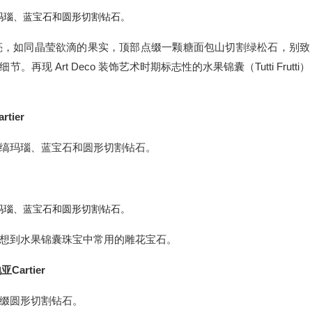
玛瑙、蓝宝石和圆形切割钻石。
亮，如同晶莹欲滴的果实，顶部点缀一颗糖面包山切割绿松石，别致
Art Deco 装饰艺术时期标志性的水果锦囊（Tutti Frutti）
rtier
缟玛瑙、蓝宝石和圆形切割钻石。
玛瑙、蓝宝石和圆形切割钻石。
想到水果锦囊珠宝中常用的雕花宝石。
亚Cartier
缀圆形切割钻石。