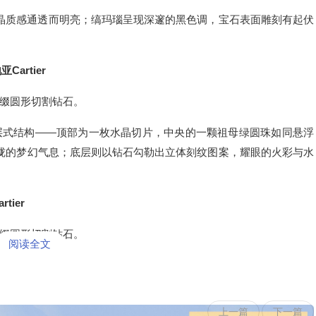
晶质感通透而明亮；缟玛瑙呈现深邃的黑色调，宝石表面雕刻有起伏
亚Cartier
缀圆形切割钻石。
层式结构——顶部为一枚水晶切片，中央的一颗祖母绿圆珠如同悬浮
胧的梦幻气息；底层则以钻石勾勒出立体刻纹图案，耀眼的火彩与水
rtier
缀圆形切割钻石。
阅读全文
上一篇
下一篇