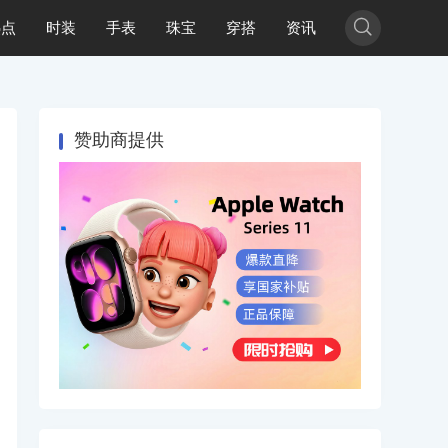

热点
时装
手表
珠宝
穿搭
资讯
赞助商提供