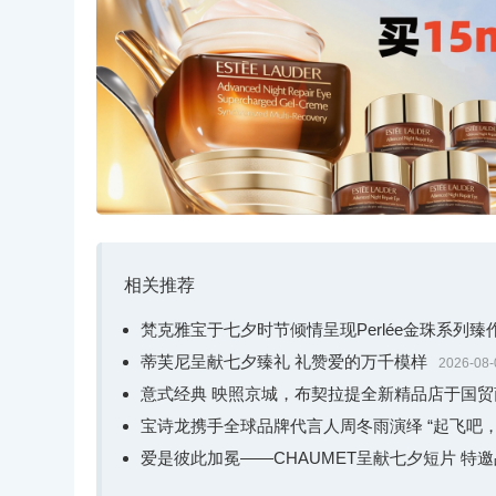
相关推荐
梵克雅宝于七夕时节倾情呈现Perlée金珠系列
蒂芙尼呈献七夕臻礼 礼赞爱的万千模样
2026-08-
意式经典 映照京城，布契拉提全新精品店于国
宝诗龙携手全球品牌代言人周冬雨演绎 “起飞吧，
爱是彼此加冕——CHAUMET呈献七夕短片 特