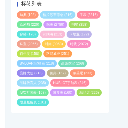
标签列表
迪奥
(198)
格拉苏蒂原创
(216)
手表
(3816)
欧米茄
(220)
腕表
(2789)
明星
(358)
穿搭
(170)
沛纳海
(213)
卡地亚
(172)
珠宝
(2065)
时尚
(9063)
时装
(2072)
百年灵
(158)
路易威登
(251)
BVLGARI宝格丽
(218)
高级珠宝
(268)
品牌大使
(213)
萧邦
(167)
蒂芙尼
(233)
品牌代言人
(235)
HUBLOT宇舶表
(246)
IWC万国表
(168)
浪琴表
(160)
精品店
(226)
限量版腕表
(181)