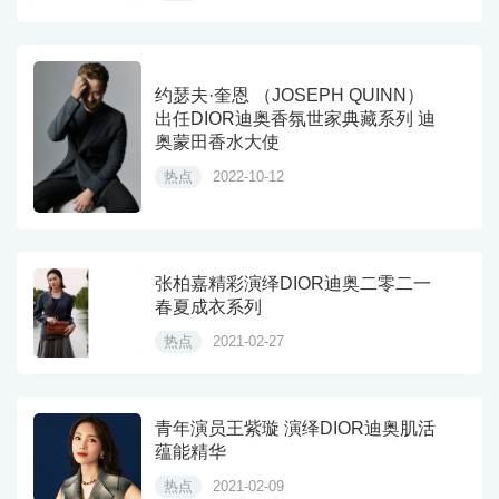
约瑟夫·奎恩 （JOSEPH QUINN）
出任DIOR迪奥香氛世家典藏系列 迪
奥蒙田香水大使
热点
2022-10-12
张柏嘉精彩演绎DIOR迪奥二零二一
春夏成衣系列
热点
2021-02-27
青年演员王紫璇 演绎DIOR迪奥肌活
蕴能精华
热点
2021-02-09