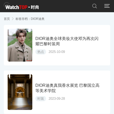


首页

标签存档：DIOR迪奥
DIOR迪奥全球美妆大使邓为再次闪
耀巴黎时装周
热点
2025-10-09
DIOR迪奥真我香水展览 巴黎国立高
等美术学院
时装
2023-09-28