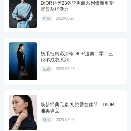
DIOR迪奥23冬季男装系列焕新重塑
尽显别样活力
时装
2023-08-27
杨采钰精彩演绎DIOR迪奥二零二三
秋冬成衣系列
热点
2023-08-26
焕新经典元素 礼赞爱意佳节—DIOR
迪奥珠宝
珠宝
2023-08-25