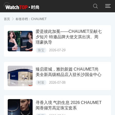


首页

标签存档：CHAUMET
爱是彼此加冕——CHAUMET呈献七
夕短片 特邀品牌大使文淇出演、周
璟豪执导
珠宝
2026-07-29
臻启星城，雅韵新篇 CHAUMET尚
美全新高级精品店入驻长沙国金中心
时装
2026-07-08
寻香入境 气韵生息 2026 CHAUMET
闻香撷芳高定珠宝套系