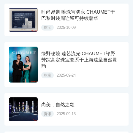
时尚易逝 唯珠宝隽永 CHAUMET于
巴黎时装周诠释可持续奢华
珠宝
2025-10-09
绿野秘境 臻艺流光 CHAUMET绿野
芳踪高定珠宝套系于上海臻呈自然灵
韵
珠宝
2025-09-24
尚美，自然之颂
资讯
2025-09-13