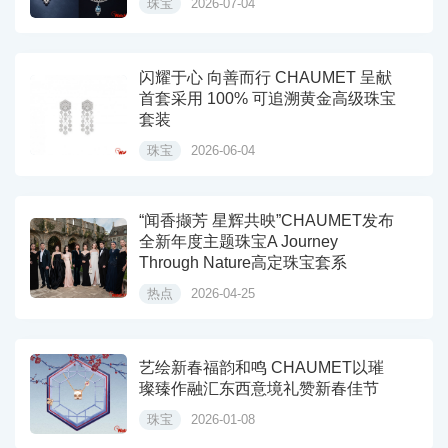
珠宝
2026-07-04
闪耀于心 向善而行 CHAUMET 呈献
首套采用 100% 可追溯黄金高级珠宝
套装
珠宝
2026-06-04
“闻香撷芳 星辉共映”CHAUMET发布
全新年度主题珠宝A Journey
Through Nature高定珠宝套系
热点
2026-04-25
艺绘新春福韵和鸣 CHAUMET以璀
璨臻作融汇东西意境礼赞新春佳节
珠宝
2026-01-08