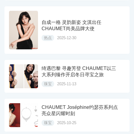
自成一格 灵韵新姿 文淇出任
CHAUMET尚美品牌大使
热点
2025-12-30
绮遇巴黎 寻趣芳登 CHAUMET以三
大系列臻作开启冬日寻宝之旅
珠宝
2025-11-13
CHAUMET Joséphine约瑟芬系列点
亮众星闪耀时刻
珠宝
2025-10-25