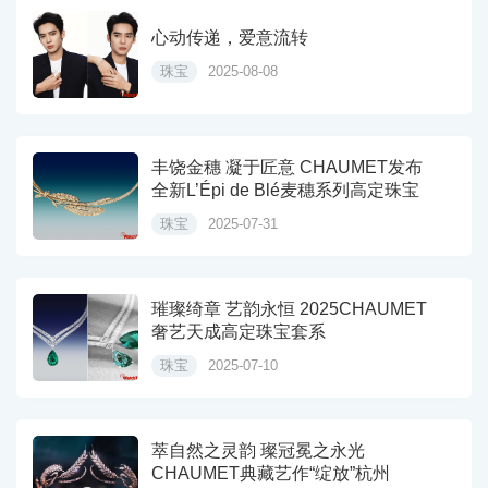
心动传递，爱意流转
珠宝
2025-08-08
丰饶金穗 凝于匠意 CHAUMET发布
全新L’Épi de Blé麦穗系列高定珠宝
珠宝
2025-07-31
璀璨绮章 艺韵永恒 2025CHAUMET
奢艺天成高定珠宝套系
珠宝
2025-07-10
萃自然之灵韵 璨冠冕之永光
CHAUMET典藏艺作“绽放”杭州