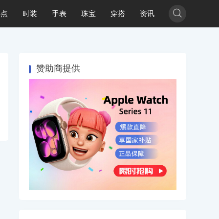

热点
时装
手表
珠宝
穿搭
资讯
赞助商提供