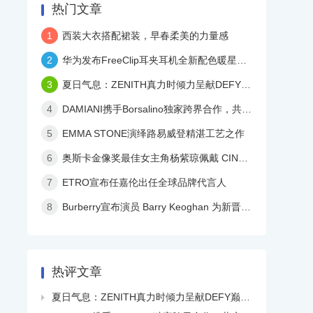
热门文章
1
西装大衣搭配裙装，早春柔美的力量感
2
华为发布FreeClip耳夹耳机全新配色暖星云，再度引领时尚潮流！
3
夏日气息：ZENITH真力时倾力呈献DEFY巅峰系列镂空天际腕表白色陶瓷款
4
DAMIANI携手Borsalino独家跨界合作，共庆品牌百年华诞
5
EMMA STONE演绎路易威登精湛工艺之作
6
奥斯卡金像奖最佳女主角杨紫琼佩戴 CINDY CHAO 艺术珠宝亮相颁奖典礼
7
ETRO宣布任嘉伦出任全球品牌代言人
8
Burberry宣布演员 Barry Keoghan 为新晋品牌大使
热评文章
夏日气息：ZENITH真力时倾力呈献DEFY巅峰系列镂空天际腕表白色陶瓷款
