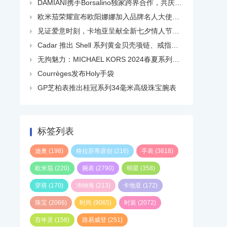
DAMIANI携手Borsalino独家跨界合作，共庆品牌百年华诞

欧米茄荣耀宣布欧阳娜娜加入品牌名人大使大家庭

见证爱意时刻，卡地亚呈献全新七夕情人节短片

Cadar 推出 Shell 系列黄金贝壳项链、戒指、耳环等

无拘魅力：MICHAEL KORS 2024春夏系列广告大片正式发布

Courrèges发布Holy手袋

GP芝柏表推出桂冠系列34毫米高级珠宝腕表

标签列表
迪奥
(198)
格拉苏蒂原创
(216)
手表
(3818)
欧米茄
(220)
腕表
(2790)
明星
(358)
穿搭
(170)
沛纳海
(213)
卡地亚
(172)
珠宝
(2066)
时尚
(9065)
时装
(2072)
百年灵
(158)
路易威登
(251)