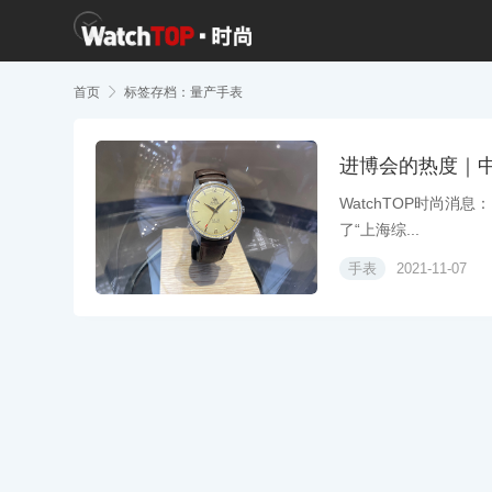
首页

标签存档：量产手表
进博会的热度｜
WatchTOP时尚消
了“上海综...
手表
2021-11-07