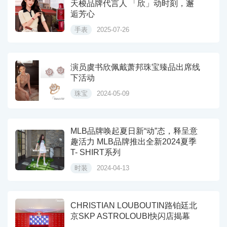
天梭品牌代言人 「欣」动时刻，邂
逅芳心
手表
2025-07-26
演员虞书欣佩戴萧邦珠宝臻品出席线
下活动
珠宝
2024-05-09
MLB品牌唤起夏日新“动”态，释呈意
趣活力 MLB品牌推出全新2024夏季
T- SHIRT系列
时装
2024-04-13
CHRISTIAN LOUBOUTIN路铂廷北
京SKP ASTROLOUBI快闪店揭幕