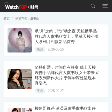


首页

标签存档：虞书欣
承“月”之约，“欣”动之夜 天梭携手品
牌代言人虞书欣女士，呈献天梭小美
人系列月相款新品首秀
热点
2026-05-15
坚持所爱，时间自有答案 瑞士天梭
表携手品牌代言人虞书欣女士带来宝
环系列新作大片 于浮华深处呈现本
真姿态
手表
2025-09-27
棱角即锋芒 演员及歌手虞书欣出任