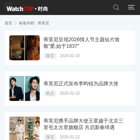


首页

标签存档：蒂芙尼
蒂芙尼呈现2026情人节主题短片致
敬“爱,始于1837”
珠宝
2026-02-10
蒂芙尼正式宣布李昀锐为品牌大使
热点
2026-02-10
蒂芙尼携手品牌大使王星越于北京三
里屯太古里旗舰店 共启新春绮遇
珠宝
2026-01-22