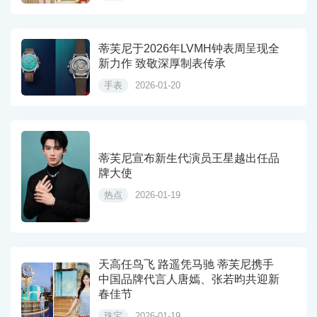
蒂芙尼于2026年LVMH钟表周呈现全
新力作 致敬深厚制表传承
手表
2026-01-20
蒂芙尼宣布新生代演员王星越出任品
牌大使
热点
2026-01-19
天高任鸟飞 路遥凭马驰 蒂芙尼携手
中国品牌代言人唐嫣、张若昀共迎新
春佳节
珠宝
2026-01-19