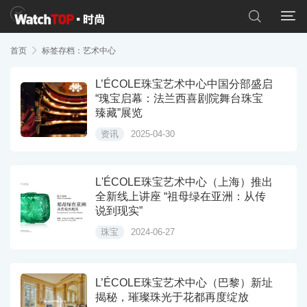


首页

标签存档：艺术中心
L’ÉCOLE珠宝艺术中心中国分部盛启
“瑰宝启幕：法兰西喜剧院舞台珠宝
臻藏”展览
资讯
2025-04-30
L'ÉCOLE珠宝艺术中心（上海）推出
全新线上讲座 “祖母绿在亚洲：从传
说到现实”
珠宝
2024-06-27
L’ÉCOLE珠宝艺术中心（巴黎）新址
揭秘，璀璨珠光于花都再度绽放