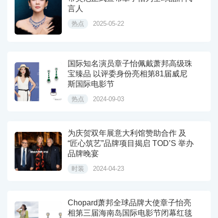
言人
热点
2025-05-22
国际知名演员章子怡佩戴萧邦高级珠
宝臻品 以评委身份亮相第81届威尼
斯国际电影节
热点
2024-09-03
为庆贺双年展意大利馆赞助合作 及
“匠心筑艺”品牌项目揭启 TOD’S 举办
品牌晚宴
时装
2024-04-23
Chopard萧邦全球品牌大使章子怡亮
相第三届海南岛国际电影节闭幕红毯