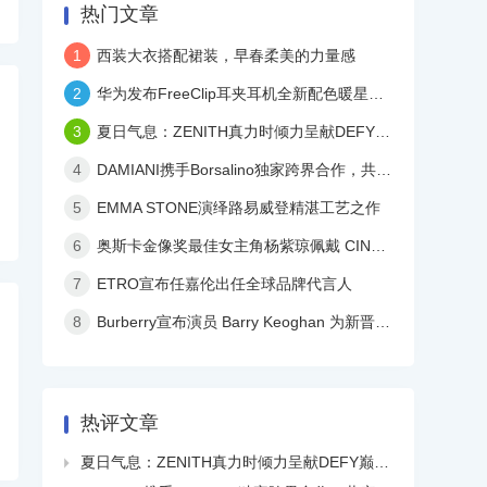
热门文章
1
西装大衣搭配裙装，早春柔美的力量感
2
华为发布FreeClip耳夹耳机全新配色暖星云，再度引领时尚潮流！
3
夏日气息：ZENITH真力时倾力呈献DEFY巅峰系列镂空天际腕表白色陶瓷款
4
DAMIANI携手Borsalino独家跨界合作，共庆品牌百年华诞
5
EMMA STONE演绎路易威登精湛工艺之作
6
奥斯卡金像奖最佳女主角杨紫琼佩戴 CINDY CHAO 艺术珠宝亮相颁奖典礼
7
ETRO宣布任嘉伦出任全球品牌代言人
8
Burberry宣布演员 Barry Keoghan 为新晋品牌大使
热评文章
夏日气息：ZENITH真力时倾力呈献DEFY巅峰系列镂空天际腕表白色陶瓷款
