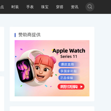

热点
时装
手表
珠宝
穿搭
资讯
赞助商提供