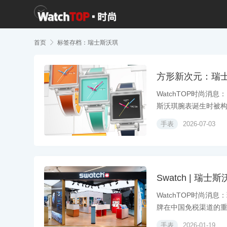
首页

标签存档：瑞士斯沃琪
方形新次元：瑞士斯
WatchTOP时尚消
斯沃琪腕表诞生时被构想
手表
2026-07-03
Swatch | 瑞
WatchTOP时尚消
牌在中国免税渠道的重要
手表
2026-01-19