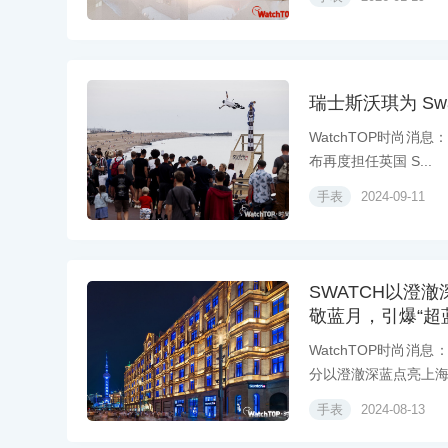
瑞士斯沃琪为 Swatch
WatchTOP时尚消息
布再度担任英国 S...
手表
2024-09-11
SWATCH以澄
敬蓝月，引爆“超
WatchTOP时尚消
分以澄澈深蓝点亮上海斯
手表
2024-08-13