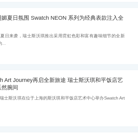
夏日氛围 Swatch NEON 系列为经典表款注入全
消息：夏日来袭，瑞士斯沃琪推出采用霓虹色彩和富有趣味细节的全新
...
h Art Journey再启全新旅途 瑞士斯沃琪和平饭店艺
跃然腕间
：瑞士斯沃琪在位于上海的斯沃琪和平饭店艺术中心举办Swatch Art