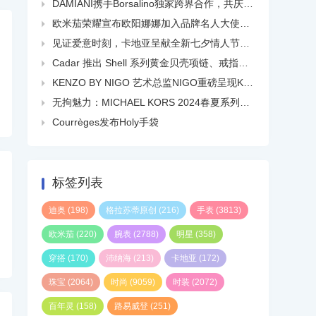
DAMIANI携手Borsalino独家跨界合作，共庆品牌百年华诞

欧米茄荣耀宣布欧阳娜娜加入品牌名人大使大家庭

见证爱意时刻，卡地亚呈献全新七夕情人节短片

Cadar 推出 Shell 系列黄金贝壳项链、戒指、耳环等

KENZO BY NIGO 艺术总监NIGO重磅呈现KENZO 2024春夏系列广告大片

无拘魅力：MICHAEL KORS 2024春夏系列广告大片正式发布

Courrèges发布Holy手袋

标签列表
迪奥
(198)
格拉苏蒂原创
(216)
手表
(3813)
欧米茄
(220)
腕表
(2788)
明星
(358)
穿搭
(170)
沛纳海
(213)
卡地亚
(172)
珠宝
(2064)
时尚
(9059)
时装
(2072)
百年灵
(158)
路易威登
(251)