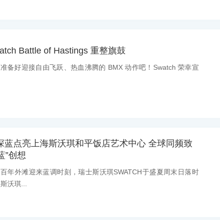
 Battle of Hastings 重整旗鼓
：准备好迎接自由飞跃、热血沸腾的 BMX 动作吧！Swatch 荣幸宣
澈深蓝点亮上海斯沃琪和平饭店艺术中心 全球同频致
蓝”创想
息：百年外滩迎来蓝调时刻，瑞士斯沃琪SWATCH于盛夏周末日落时
沃琪...