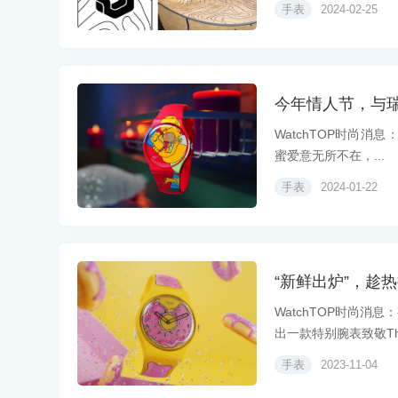
手表
2024-02-25
今年情人节，与瑞士
WatchTOP时尚消息
蜜爱意无所不在，...
手表
2024-01-22
“新鲜出炉”，趁
WatchTOP时尚
出一款特别腕表致敬The 
手表
2023-11-04