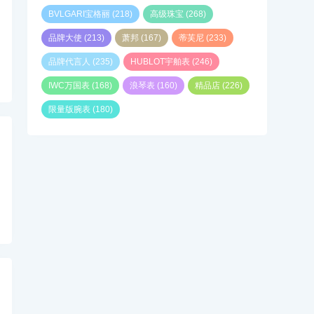
BVLGARI宝格丽
(218)
高级珠宝
(268)
品牌大使
(213)
萧邦
(167)
蒂芙尼
(233)
品牌代言人
(235)
HUBLOT宇舶表
(246)
IWC万国表
(168)
浪琴表
(160)
精品店
(226)
限量版腕表
(180)