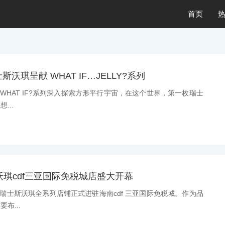
首页
沃琪呈献 WHAT IF…JELLY?系列
息：WHAT IF?系列深入探索方形平行宇宙，在这个世界，第一枚瑞士
...
士斯沃琪cdf三亚国际免税城店盛大开幕
息：瑞士斯沃琪全系列店铺正式进驻海南cdf 三亚国际免税城。作为品
布...