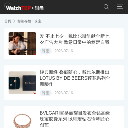


首页

标签存档：珠宝
爱 不止七夕，戴比尔斯呈献全新七
夕广告大片 致意日常中的笃定自我
珠宝
2026-07-16
经典新绎 叠戴随心，戴比尔斯推出
LOTUS BY DE BEERS莲花系列全
新臻作
珠宝
2026-07-16
BVLGARI宝格丽耀目发布全钻高级
珠宝胶囊系列 以璀璨钻石诠释匠心
创艺