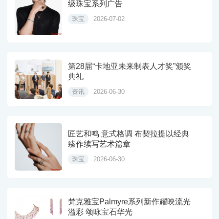
级珠宝系列广告
珠宝
2026-07-02
第28届“卡地亚未来制表人才奖”颁奖
典礼
资讯
2026-06-30
匠艺和鸣 意式格调 布契拉提以经典
臻作续写艺术篇章
珠宝
2026-06-30
梵克雅宝Palmyre系列新作耀映流光
溢彩 颂咏宝石华光