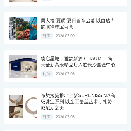
周大福“夏调”夏日篇章启幕 以自然声
韵演绎珠宝诗意
珠宝
2026-07-09
臻启星城，雅韵新篇 CHAUMET尚
美全新高级精品店入驻长沙国金中心
时装
2026-07-08
布契拉提推出全新SERENISSIMA高
级珠宝系列 以金工蕾丝艺术，礼赞
威尼斯之美
珠宝
2026-07-08