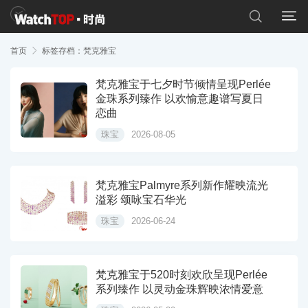


首页

标签存档：梵克雅宝
梵克雅宝于七夕时节倾情呈现Perlée
金珠系列臻作 以欢愉意趣谱写夏日
恋曲
珠宝
2026-08-05
梵克雅宝Palmyre系列新作耀映流光
溢彩 颂咏宝石华光
珠宝
2026-06-24
梵克雅宝于520时刻欢欣呈现Perlée
系列臻作 以灵动金珠辉映浓情爱意