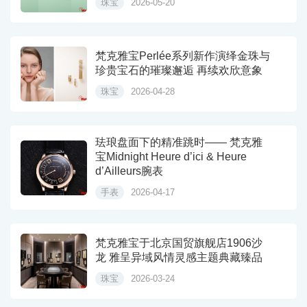
珠宝
2026-05-20
梵克雅宝Perlée系列新作演绎金珠与
珍贵宝石的璀璨邂逅 再续欢欣意象
珠宝
2026-04-28
珐琅盘面下的精准跳时—— 梵克雅
宝Midnight Heure d’ici & Heure
d’Ailleurs腕表
手表
2026-04-17
梵克雅宝于北京国贸旗舰店1906沙
龙 雅呈异域风情灵感主题典藏臻品
珠宝
2026-03-24