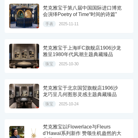
梵克雅宝于第八届中国国际进口博览
会演绎Poetry of Time“时间的诗篇”
手表
2025-11-11
梵克雅宝于上海IFC旗舰店1906沙龙
雅呈1980年代风潮主题典藏臻品
珠宝
2025-10-30
梵克雅宝于北京国贸旗舰店1906沙
龙巧呈几何图形灵感主题典藏臻品
珠宝
2025-10-24
梵克雅宝以Flowerlace与Fleurs
d’Hawaï系列新作 赞颂生机盎然的大