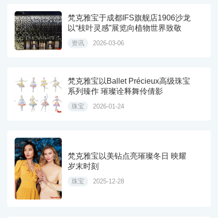
梵克雅宝于成都IFS旗舰店1906沙龙
以“枝叶灵感”展览向植物世界致敬
资讯
2026-03-06
梵克雅宝以Ballet Précieux高级珠宝
系列臻作 璀璨诠释舞伶倩影
珠宝
2026-01-24
梵克雅宝以美钻点亮璀璨冬日 映耀
岁末时刻
珠宝
2025-12-28