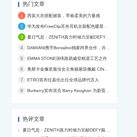
热门文章
1
西装大衣搭配裙装，早春柔美的力量感
2
华为发布FreeClip耳夹耳机全新配色暖星云，再度引领时尚潮流！
3
夏日气息：ZENITH真力时倾力呈献DEFY巅峰系列镂空天际腕表白色陶瓷款
4
DAMIANI携手Borsalino独家跨界合作，共庆品牌百年华诞
5
EMMA STONE演绎路易威登精湛工艺之作
6
奥斯卡金像奖最佳女主角杨紫琼佩戴 CINDY CHAO 艺术珠宝亮相颁奖典礼
7
ETRO宣布任嘉伦出任全球品牌代言人
8
Burberry宣布演员 Barry Keoghan 为新晋品牌大使
热评文章
夏日气息：ZENITH真力时倾力呈献DEFY巅峰系列镂空天际腕表白色陶瓷款
