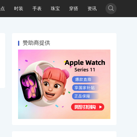

热点
时装
手表
珠宝
穿搭
资讯
赞助商提供