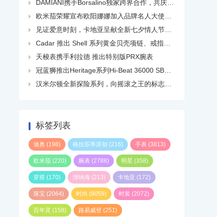
DAMIANI携手Borsalino独家跨界合作，共庆品牌百年华诞

欧米茄荣耀宣布欧阳娜娜加入品牌名人大使大家庭

见证爱意时刻，卡地亚呈献全新七夕情人节短片

Cadar 推出 Shell 系列黄金贝壳项链、戒指、耳环等

天梭表携手利拉德 推出特别版PRX腕表

冠蓝狮推出Heritage系列Hi-Beat 36000 SBGH345线上精品店独家白钢腕表

汉米尔顿全新探险系列，向摇滚之王的标志性热门单曲致敬

标签列表
迪奥
(198)
格拉苏蒂原创
(216)
手表
(3813)
欧米茄
(220)
腕表
(2788)
明星
(358)
穿搭
(170)
沛纳海
(213)
卡地亚
(172)
珠宝
(2064)
时尚
(9059)
时装
(2072)
百年灵
(158)
路易威登
(251)