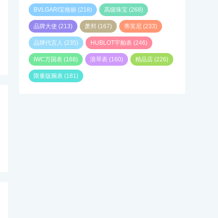
BVLGARI宝格丽
(218)
高级珠宝
(268)
品牌大使
(213)
萧邦
(167)
蒂芙尼
(233)
品牌代言人
(235)
HUBLOT宇舶表
(246)
IWC万国表
(168)
浪琴表
(160)
精品店
(226)
限量版腕表
(181)