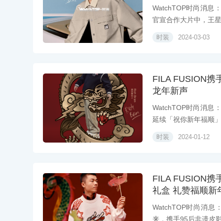
WatchTOP时尚消
官宣合作大片中，王星.
时装
2024-03-03
FILA FUSIO
龙年新声
WatchTOP时尚消
延续「祝你新年福顺」.
时装
2024-01-12
FILA FUSI
礼盒 礼赞福顺新
WatchTOP时尚消
来，携手95后非遗皮影.