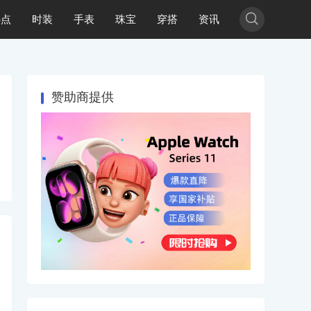

热点
时装
手表
珠宝
穿搭
资讯
赞助商提供