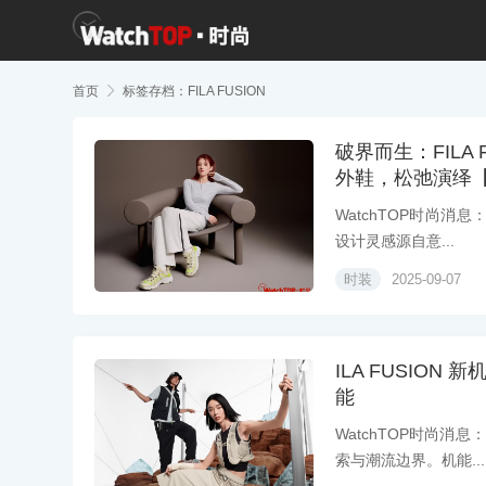
首页

标签存档：FILA FUSION
破界而生：FILA F
外鞋，松弛演绎
WatchTOP时尚消息
设计灵感源自意...
时装
2025-09-07
ILA FUSIO
能
WatchTOP时尚消息
索与潮流边界。机能...