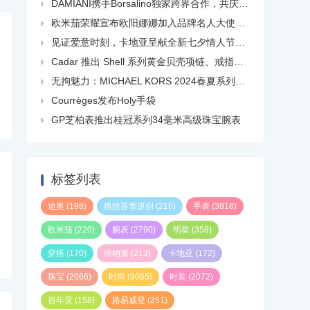
DAMIANI携手Borsalino独家跨界合作，共庆品牌百年华诞

欧米茄荣耀宣布欧阳娜娜加入品牌名人大使大家庭

见证爱意时刻，卡地亚呈献全新七夕情人节短片

Cadar 推出 Shell 系列黄金贝壳项链、戒指、耳环等

无拘魅力：MICHAEL KORS 2024春夏系列广告大片正式发布

Courrèges发布Holy手袋

GP芝柏表推出桂冠系列34毫米高级珠宝腕表

标签列表
迪奥
(198)
格拉苏蒂原创
(216)
手表
(3818)
欧米茄
(220)
腕表
(2790)
明星
(358)
穿搭
(170)
沛纳海
(213)
卡地亚
(172)
珠宝
(2066)
时尚
(9065)
时装
(2072)
百年灵
(158)
路易威登
(251)