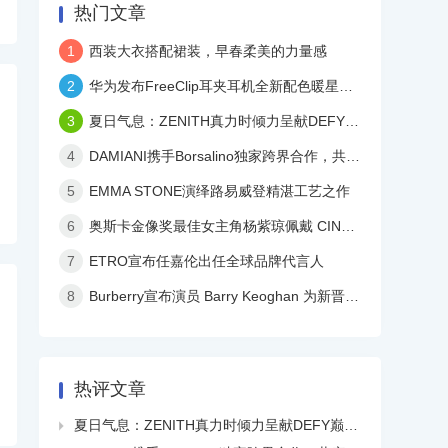
热门文章
1
西装大衣搭配裙装，早春柔美的力量感
2
华为发布FreeClip耳夹耳机全新配色暖星云，再度引领时尚潮流！
3
夏日气息：ZENITH真力时倾力呈献DEFY巅峰系列镂空天际腕表白色陶瓷款
4
DAMIANI携手Borsalino独家跨界合作，共庆品牌百年华诞
5
EMMA STONE演绎路易威登精湛工艺之作
6
奥斯卡金像奖最佳女主角杨紫琼佩戴 CINDY CHAO 艺术珠宝亮相颁奖典礼
7
ETRO宣布任嘉伦出任全球品牌代言人
8
Burberry宣布演员 Barry Keoghan 为新晋品牌大使
热评文章
夏日气息：ZENITH真力时倾力呈献DEFY巅峰系列镂空天际腕表白色陶瓷款
