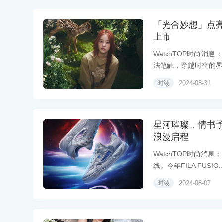
「光合妙想」点亮潮
上市
WatchTOP时尚消
法笔触，穿越时空的界.
时装
2024-08-31
星河璀璨，情书予你 F
浪漫启程
WatchTOP时尚
线。今年FILA FUSIO..
时装
2024-08-07