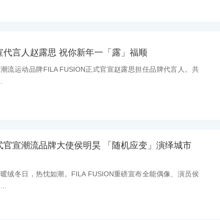
ON官宣代言人赵露思 祝你新年一「露」福顺
息：潮流运动品牌FILA FUSION正式官宣赵露思担任品牌代言人。共
.
ON正式官宣潮流品牌大使侯明昊 「随机应变」演绎城市
息：暖绒冬日，热忱如潮。FILA FUSION重磅宣布全能偶像、演员侯
..