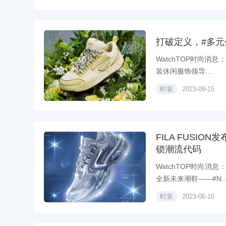
打破定义，#多元生长
WatchTOP时尚消息
装休闲服饰领导...
时装
2023-09-15
FILA FUSI
锁潮流代码
WatchTOP时尚消
全新未来潮鞋——#N..
时装
2023-06-10