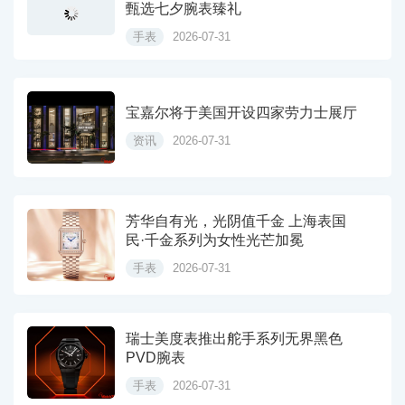
甄选七夕腕表臻礼
手表
2026-07-31
宝嘉尔将于美国开设四家劳力士展厅
资讯
2026-07-31
芳华自有光，光阴值千金 上海表国
民·千金系列为女性光芒加冕
手表
2026-07-31
瑞士美度表推出舵手系列无界黑色
PVD腕表
手表
2026-07-31