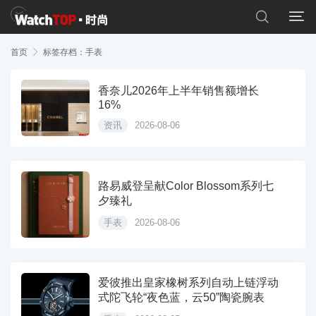


首页

标签存档：手表
香奈儿2026年上半年销售额增长
16%
资讯
2026-08-06
路易威登呈献Color Blossom系列七
夕臻礼
手表
2026-08-06
爱彼推出皇家橡树系列自动上链浮动
式陀飞轮“夜色蓝，云50”陶瓷腕表