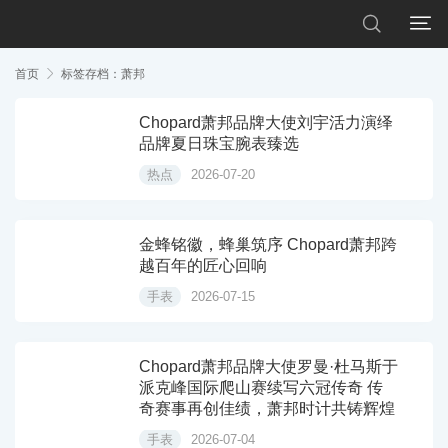


首页

标签存档：萧邦
Chopard萧邦品牌大使刘宇活力演绎
品牌夏日珠宝腕表臻选
热点
2026-07-20
金蜂铭徽，蜂巢筑序 Chopard萧邦跨
越百年的匠心回响
手表
2026-07-15
Chopard萧邦品牌大使罗曼·杜马斯于
派克峰国际爬山赛续写六冠传奇 传
奇赛事再创佳绩，萧邦时计共铸辉煌
手表
2026-07-04