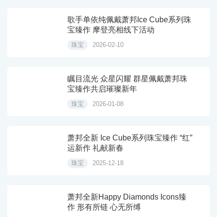
歌手单依纯佩戴萧邦Ice Cube系列珠
宝臻作 摩登亮相线下活动
珠宝
2026-02-10
瞩目流光 众星闪耀 群星佩戴萧邦珠
宝臻作共启璀璨新年
珠宝
2026-01-08
萧邦全新 Ice Cube系列珠宝臻作 “红”
运新作 礼献新春
珠宝
2025-12-18
萧邦全新Happy Diamonds Icons臻
作 形有所链 心无所缚