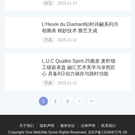
珠宝
2025-11-13
L’Heure du Diamant钻时诗翩系列月
相腕表 精妙技术 雅艺天成
手表
2025-11-12
L.U.C Quattro Spirit 25腕表 麦秆细
工镶嵌表盘 融汇艺术美学与卓然匠
心 具备8日动力储存与跳时功能
手表
2025-11-12
›
››
1
2
3
关于我们
隐私声明
服务协议
法律声明
联系我们
Copyright Your WebSite.Some Rights Reserved.
京ICP备11040872号-38