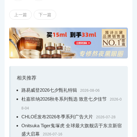
上一篇
下一篇
作为Borsalino一流品质的永恒象征，Sophie帽款与凝
聚DAMIANI非凡工艺的Mimosa绒花系列相得益彰，后者采
用“无序美学”的创新设计，将大小不一且经过不同切割工艺
处理的宝石谐美地搭配在一起。此次推出的木棕色Sophie
相关推荐
帽款，帽冠底部环绕着一条链饰，而一条长项链则如同垂
挂于帽子之上的奢华链绳，两者均采用玫瑰金材质，并镶
路易威登2026七夕甄礼特辑
2026-08-06
嵌钻石和澳大利亚珍珠。
杜嘉班纳2026秋冬系列甄选 致意七夕佳节
2026-0
8-04
CHLOÉ发布2026冬季系列广告大片
2026-07-28
Onitsuka Tiger鬼塚虎 全球最大旗舰店于东京新宿
盛大启幕
2026-07-16