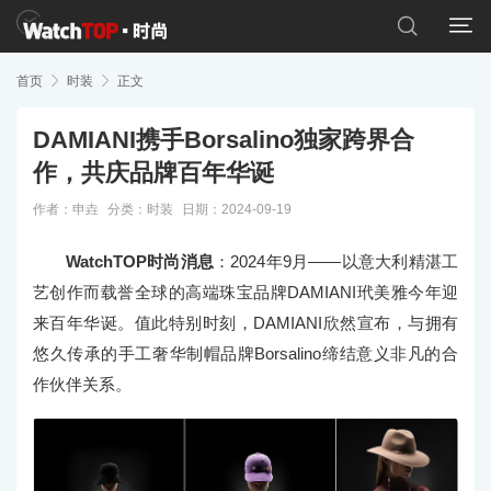


首页

时装

正文
DAMIANI携手Borsalino独家跨界合
作，共庆品牌百年华诞
作者：申垚
分类：
时装
日期：2024-09-19
WatchTOP时尚消息
：2024年9月——以意大利精湛工
艺创作而载誉全球的高端珠宝品牌DAMIANI玳美雅今年迎
来百年华诞。值此特别时刻，DAMIANI欣然宣布，与拥有
悠久传承的手工奢华制帽品牌Borsalino缔结意义非凡的合
作伙伴关系。