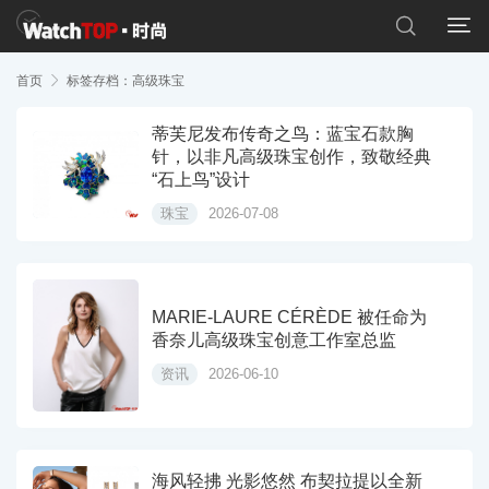


首页

标签存档：高级珠宝
蒂芙尼发布传奇之鸟：蓝宝石款胸
针，以非凡高级珠宝创作，致敬经典
“石上鸟”设计
珠宝
2026-07-08
MARIE-LAURE CÉRÈDE 被任命为
香奈儿高级珠宝创意工作室总监
资讯
2026-06-10
海风轻拂 光影悠然 布契拉提以全新