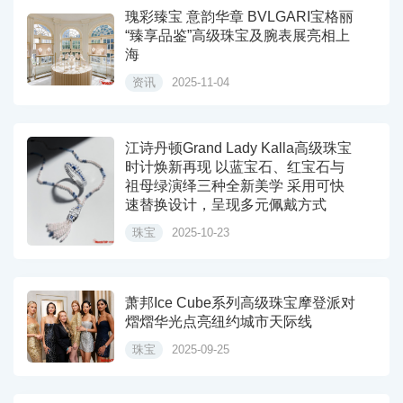
瑰彩臻宝 意韵华章 BVLGARI宝格丽
“臻享品鉴”高级珠宝及腕表展亮相上
海
资讯
2025-11-04
江诗丹顿Grand Lady Kalla高级珠宝
时计焕新再现 以蓝宝石、红宝石与
祖母绿演绎三种全新美学 采用可快
速替换设计，呈现多元佩戴方式
珠宝
2025-10-23
萧邦Ice Cube系列高级珠宝摩登派对
熠熠华光点亮纽约城市天际线
珠宝
2025-09-25