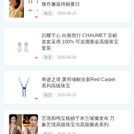
臻作邂逅绮丽夏日
珠宝
2026-06-10
闪耀于心 向善而行 CHAUMET 呈献
首套采用 100% 可追溯黄金高级珠宝
套装
珠宝
2026-06-04
奇迹之境 萧邦倾献全新Red Carpet
系列高级珠宝
珠宝
2026-05-10
艺境和鸣宝格丽于米兰璀璨发布 万
象艺境高级珠宝与高级腕表系列
热点
2026-03-25