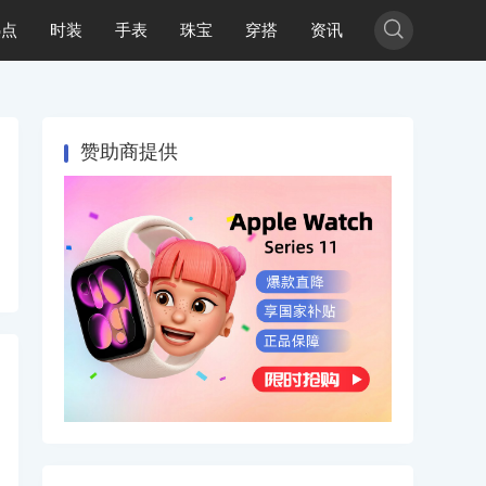

热点
时装
手表
珠宝
穿搭
资讯
赞助商提供