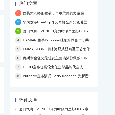
热门文章
1
西装大衣搭配裙装，早春柔美的力量感
2
华为发布FreeClip耳夹耳机全新配色暖星云，再度引领时尚潮流！
3
夏日气息：ZENITH真力时倾力呈献DEFY巅峰系列镂空天际腕表白色陶瓷款
4
DAMIANI携手Borsalino独家跨界合作，共庆品牌百年华诞
5
EMMA STONE演绎路易威登精湛工艺之作
6
奥斯卡金像奖最佳女主角杨紫琼佩戴 CINDY CHAO 艺术珠宝亮相颁奖典礼
7
ETRO宣布任嘉伦出任全球品牌代言人
8
Burberry宣布演员 Barry Keoghan 为新晋品牌大使
热评文章
夏日气息：ZENITH真力时倾力呈献DEFY巅峰系列镂空天际腕表白色陶瓷款
