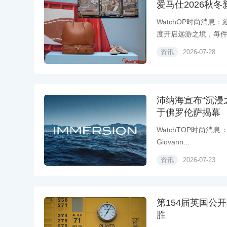
爱马仕2026秋
WatchOP时尚消息
度开启远游之境，每件美
资讯
2026-07-28
沛纳海宣布“沉浸之境
于佛罗伦萨揭幕
WatchTOP时尚消息
Giovann...
资讯
2026-07-23
第154届英国公
胜