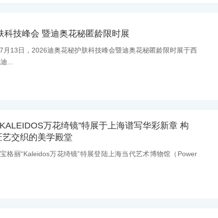
护肤科技峰会 暨迪奥花秘匿龄限时展
息：7月13日，2026迪奥花秘护肤科技峰会暨迪奥花秘匿龄限时展于西
...
丽“KALEIDOS万花绮镜”特展于上海谱写华彩新章 构
匠艺交织的美学殿堂
：宝格丽“Kaleidos万花绮镜”特展登陆上海当代艺术博物馆（Power