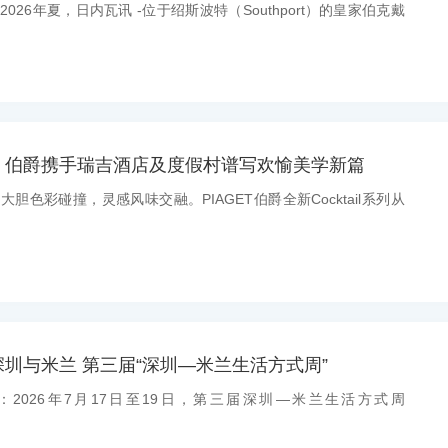
：2026年夏，日内瓦讯 -位于绍斯波特（Southport）的皇家伯克戴
，伯爵携手瑞吉酒店及度假村谱写欢愉美学新篇
：大胆色彩碰撞，灵感风味交融。PIAGET伯爵全新Cocktail系列从
圳与米兰 第三届“深圳—米兰生活方式周”
消息：2026年7月17日至19日，第三届深圳—米兰生活方式周