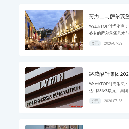
劳力士与萨尔茨
WatchTOP时尚
盛名的萨尔茨堡艺术节（S
资讯
2026-07-29
路威酩轩集团20
WatchTOP时尚消
达到386亿欧元。集团..
资讯
2026-07-28