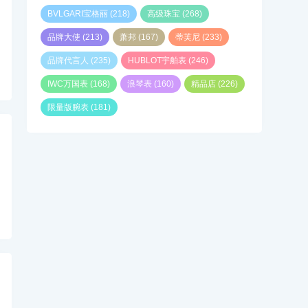
BVLGARI宝格丽
(218)
高级珠宝
(268)
品牌大使
(213)
萧邦
(167)
蒂芙尼
(233)
品牌代言人
(235)
HUBLOT宇舶表
(246)
IWC万国表
(168)
浪琴表
(160)
精品店
(226)
限量版腕表
(181)