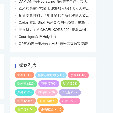
DAMIANI携手Borsalino独家跨界合作，共庆品牌百年华诞

欧米茄荣耀宣布欧阳娜娜加入品牌名人大使大家庭

见证爱意时刻，卡地亚呈献全新七夕情人节短片

Cadar 推出 Shell 系列黄金贝壳项链、戒指、耳环等

无拘魅力：MICHAEL KORS 2024春夏系列广告大片正式发布

Courrèges发布Holy手袋

GP芝柏表推出桂冠系列34毫米高级珠宝腕表

标签列表
迪奥
(198)
格拉苏蒂原创
(216)
手表
(3818)
欧米茄
(220)
腕表
(2790)
明星
(358)
穿搭
(170)
沛纳海
(213)
卡地亚
(172)
珠宝
(2066)
时尚
(9065)
时装
(2072)
百年灵
(158)
路易威登
(251)