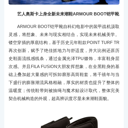
艺人奥斯卡上身全新未来潮鞋ARMOUR BOOT铠甲靴
ARMOUR BOOT铠甲靴自科幻电影中的装甲战机汲取
灵感，将想象、未来与现实相结合，实现未来机械美学。
镂空穿插的厚底结构，基于历史元年鞋款POINT TURF TR
再次创新，赋予了绝佳抓地力与舒适度，并大比例还原历
史鞋面流线感线条，通过金属光泽TPU缀饰，丰富鞋身层
次感。并且FILA FUSION大胆发挥想象，在全黑鞋身的基
础上叠加超大量感的可拆卸廓形高筒鞋套，将千禧年与当
下盛行的膨胀潮流风格相融，厚实的材质也提升了整体的
温暖度；传统鞋带则被抽绳与魔术贴设计取代，整体完美
契合机械构造的外观，超高辨识度尽显未来潮鞋面貌。