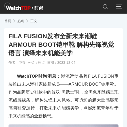


首页

热点

正文
FILA FUSION发布全新未来潮鞋
ARMOUR BOOT铠甲靴 解构先锋视觉
语言 演绎未来机能美学
作者：申垚
分类：
热点
日期：2023-12-04
WatchTOP时尚消息
：潮流运动品牌FILA FUSION重
装推出未来潮鞋家族新成员——ARMOUR BOOT铠甲靴。
作为品牌历史鞋款中的首双“黑武士”鞋，全黑色系酷感呈现
流线感线条，解构先锋未来风格。可拆卸的超大量感廓形
高筒鞋套加持，打造未来机能感美学，点燃潮流青年对于
未来机能感的全新畅想。