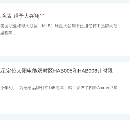
腕表 赠予大谷翔平
消息：美国职业棒球大联盟（MLB）球星大谷翔平已担任精工品牌大使
程碑，...
n卫星定位太阳电能双时区HAB005和HAB006计时限
息：今年5月，为纪念品牌创立145周年，精工发布了四款Astron卫星
..