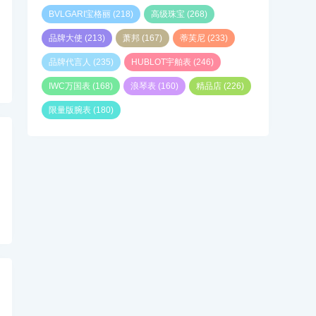
BVLGARI宝格丽
(218)
高级珠宝
(268)
品牌大使
(213)
萧邦
(167)
蒂芙尼
(233)
品牌代言人
(235)
HUBLOT宇舶表
(246)
IWC万国表
(168)
浪琴表
(160)
精品店
(226)
限量版腕表
(180)