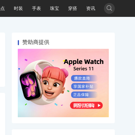

热点
时装
手表
珠宝
穿搭
资讯
赞助商提供