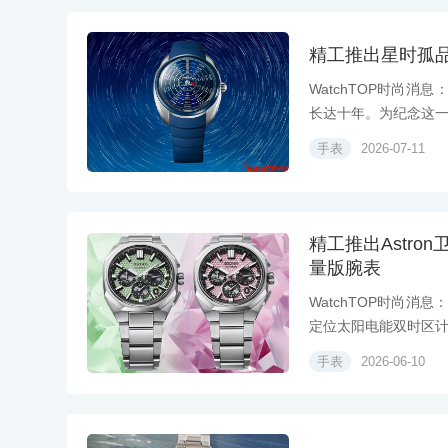
精工推出星时孤品
WatchTOP时尚
长达十年。为纪念这一里
手表
2026-07-11
精工推出Astro
量版腕表
WatchTOP时尚消
定位太阳电能双时区计.
手表
2026-06-10