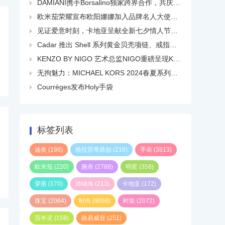
DAMIANI携手Borsalino独家跨界合作，共庆品牌百年华诞

欧米茄荣耀宣布欧阳娜娜加入品牌名人大使大家庭

见证爱意时刻，卡地亚呈献全新七夕情人节短片

Cadar 推出 Shell 系列黄金贝壳项链、戒指、耳环等

KENZO BY NIGO 艺术总监NIGO重磅呈现KENZO 2024春夏系列广告大片

无拘魅力：MICHAEL KORS 2024春夏系列广告大片正式发布

Courrèges发布Holy手袋

标签列表
迪奥
(198)
格拉苏蒂原创
(216)
手表
(3813)
欧米茄
(220)
腕表
(2788)
明星
(358)
穿搭
(170)
沛纳海
(213)
卡地亚
(172)
珠宝
(2064)
时尚
(9059)
时装
(2072)
百年灵
(158)
路易威登
(251)