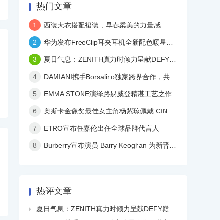
热门文章
1
西装大衣搭配裙装，早春柔美的力量感
2
华为发布FreeClip耳夹耳机全新配色暖星云，再度引领时尚潮流！
3
夏日气息：ZENITH真力时倾力呈献DEFY巅峰系列镂空天际腕表白色陶瓷款
4
DAMIANI携手Borsalino独家跨界合作，共庆品牌百年华诞
5
EMMA STONE演绎路易威登精湛工艺之作
6
奥斯卡金像奖最佳女主角杨紫琼佩戴 CINDY CHAO 艺术珠宝亮相颁奖典礼
7
ETRO宣布任嘉伦出任全球品牌代言人
8
Burberry宣布演员 Barry Keoghan 为新晋品牌大使
热评文章
夏日气息：ZENITH真力时倾力呈献DEFY巅峰系列镂空天际腕表白色陶瓷款
