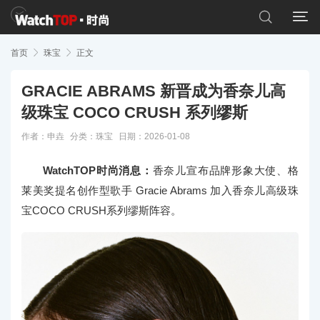


首页

珠宝

正文
GRACIE ABRAMS 新晋成为香奈儿高
级珠宝 COCO CRUSH 系列缪斯
作者：申垚
分类：
珠宝
日期：2026-01-08
WatchTOP时尚消息：
香奈儿宣布品牌形象大使、格
莱美奖提名创作型歌手 Gracie Abrams 加入香奈儿高级珠
宝COCO CRUSH系列缪斯阵容。