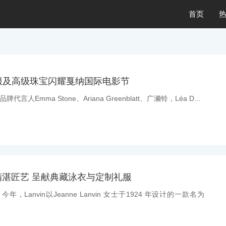
首页
服及高级珠宝闪耀戛纳国际电影节
代言人Emma Stone、Ariana Greenblatt、广濑铃，Léa D...
年精湛匠艺 呈献典藏泳衣与定制礼服
今年，Lanvin以Jeanne Lanvin 女士于1924 年设计的一款名为