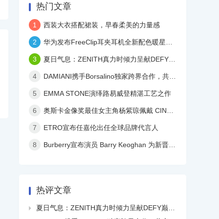
热门文章
1
西装大衣搭配裙装，早春柔美的力量感
2
华为发布FreeClip耳夹耳机全新配色暖星云，再度引领时尚潮流！
3
夏日气息：ZENITH真力时倾力呈献DEFY巅峰系列镂空天际腕表白色陶瓷款
4
DAMIANI携手Borsalino独家跨界合作，共庆品牌百年华诞
5
EMMA STONE演绎路易威登精湛工艺之作
6
奥斯卡金像奖最佳女主角杨紫琼佩戴 CINDY CHAO 艺术珠宝亮相颁奖典礼
7
ETRO宣布任嘉伦出任全球品牌代言人
8
Burberry宣布演员 Barry Keoghan 为新晋品牌大使
热评文章
夏日气息：ZENITH真力时倾力呈献DEFY巅峰系列镂空天际腕表白色陶瓷款
