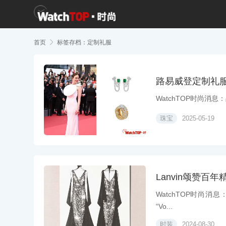
首页

标签存档：定制礼服
路易威登定制礼
WatchTOP时尚消息：品牌
珠宝
2025-05-19
Lanvin颂赞百
WatchTOP时尚消息：
“Vo...
时装
2024-08-30