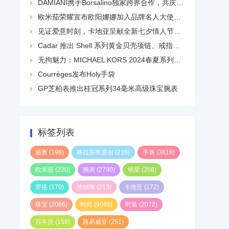
DAMIANI携手Borsalino独家跨界合作，共庆品牌百年华诞

欧米茄荣耀宣布欧阳娜娜加入品牌名人大使大家庭

见证爱意时刻，卡地亚呈献全新七夕情人节短片

Cadar 推出 Shell 系列黄金贝壳项链、戒指、耳环等

无拘魅力：MICHAEL KORS 2024春夏系列广告大片正式发布

Courrèges发布Holy手袋

GP芝柏表推出桂冠系列34毫米高级珠宝腕表

标签列表
迪奥
(198)
格拉苏蒂原创
(216)
手表
(3818)
欧米茄
(220)
腕表
(2790)
明星
(358)
穿搭
(170)
沛纳海
(213)
卡地亚
(172)
珠宝
(2066)
时尚
(9065)
时装
(2072)
百年灵
(158)
路易威登
(251)