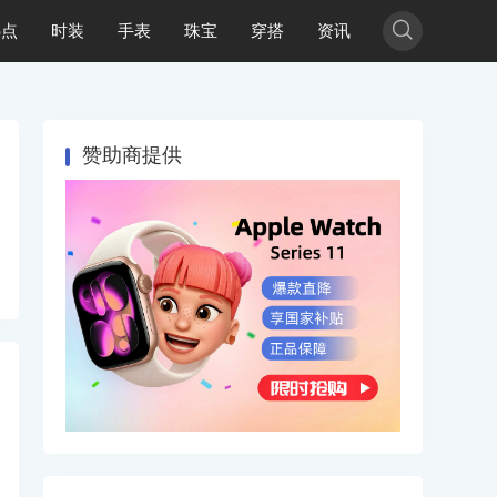

热点
时装
手表
珠宝
穿搭
资讯
赞助商提供