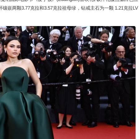
嵌两颗3.77克拉和3.57克拉祖母绿，钻戒主石为一颗 1.21克拉LV