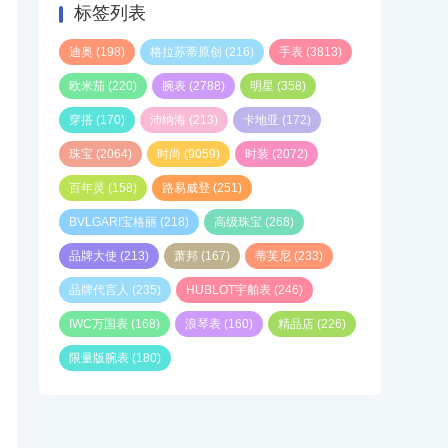
标签列表
迪奥
(198)
格拉苏蒂原创
(216)
手表
(3813)
欧米茄
(220)
腕表
(2788)
明星
(358)
穿搭
(170)
沛纳海
(213)
卡地亚
(172)
珠宝
(2064)
时尚
(9059)
时装
(2072)
百年灵
(158)
路易威登
(251)
BVLGARI宝格丽
(218)
高级珠宝
(268)
品牌大使
(213)
萧邦
(167)
蒂芙尼
(233)
品牌代言人
(235)
HUBLOT宇舶表
(246)
IWC万国表
(168)
浪琴表
(160)
精品店
(226)
限量版腕表
(180)