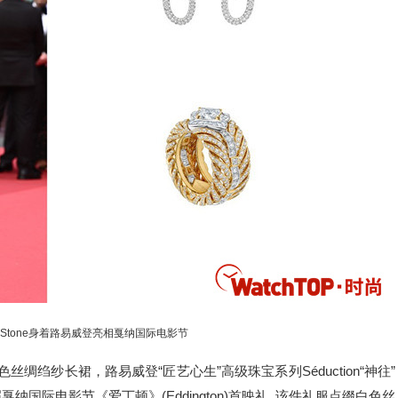
 Stone身着路易威登亮相戛纳国际电影节
色丝绸绉纱长裙，路易威登“匠艺心生”高级珠宝系列Séduction“神往”
届戛纳国际电影节《爱丁顿》(Eddington)首映礼｡该件礼服点缀白色丝