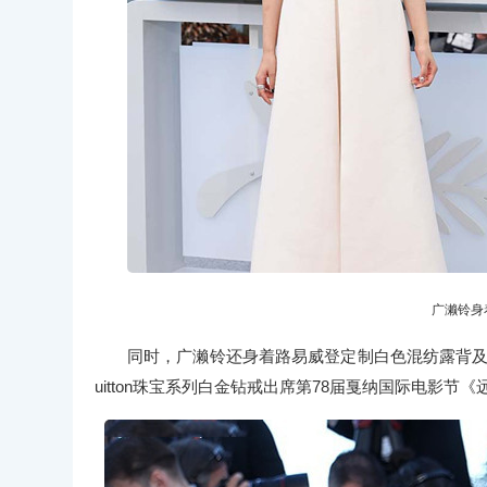
广濑铃身
同时，广濑铃还身着路易威登定制白色混纺露背及踝长裙，
uitton珠宝系列白金钻戒出席第78届戛纳国际电影节