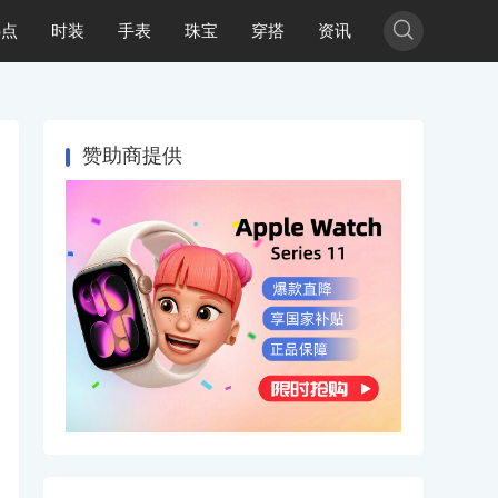

热点
时装
手表
珠宝
穿搭
资讯
赞助商提供