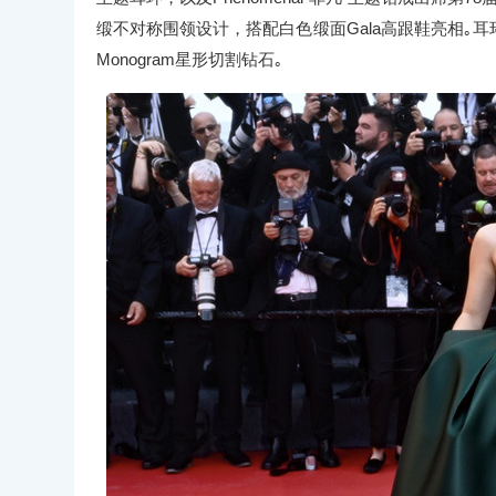
缎不对称围领设计，搭配白色缎面Gala高跟鞋亮相｡耳环镶
Monogram星形切割钻石｡