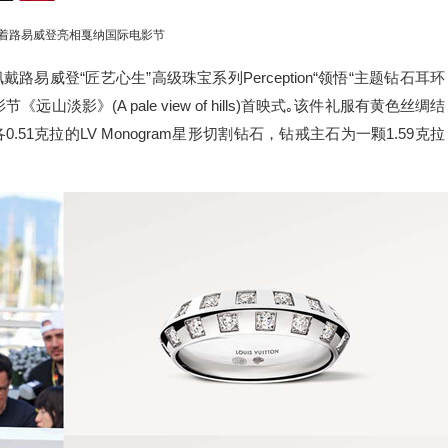
着路易威登亮相戛纳国际电影节
威登“匠艺心生”高级珠宝系列Perception“领悟“主题钻石耳环
远山淡影》(A pale view of hills)首映式｡该件礼服有黄色丝绸结
1克拉的LV Monogram星形切割钻石，钻戒主石为一颗1.59克拉