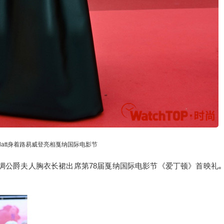
eenblatt身着路易威登亮相戛纳国际电影节
祖母绿色丝绸公爵夫人胸衣长裙出席第78届戛纳国际电影节《爱丁顿》首映礼｡