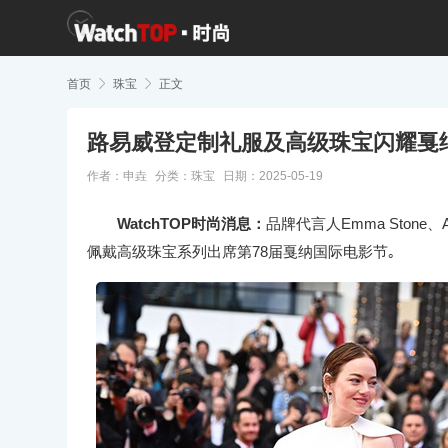
首页

珠宝

正文
路易威登定制礼服及高级珠宝闪耀戛
作者：申垚
分类：
珠宝
日期：2025-05-19
WatchTOP时尚消息：
品牌代言人Emma Stone、A
佩戴高级珠宝系列出席第78届戛纳国际电影节｡