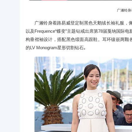
广濑铃身
广濑铃身着路易威登定制黑色天鹅绒长袖礼服，佩戴路易
以及Frequence“蝶变”主题钻戒出席第78届戛纳国际电影节《
构垂褶袖设计，搭配黑色缎面高跟鞋。耳环镶嵌两颗各0.5
的LV Monogram星形切割钻石｡