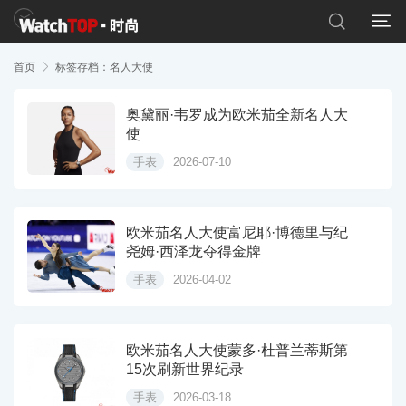


首页

标签存档：名人大使
奥黛丽·韦罗成为欧米茄全新名人大
使
手表
2026-07-10
欧米茄名人大使富尼耶·博德里与纪
尧姆·西泽龙夺得金牌
手表
2026-04-02
欧米茄名人大使蒙多·杜普兰蒂斯第
15次刷新世界纪录
手表
2026-03-18